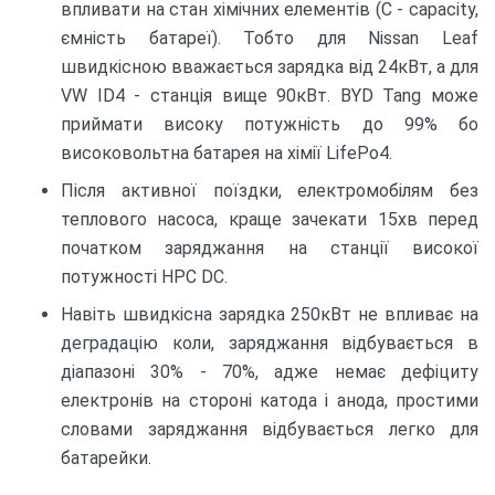
впливати на стан хімічних елементів (С - capacity,
ємність батареї). Тобто для Nissan Leaf
швидкісною вважається зарядка від 24кВт, а для
VW ID4 - станція вище 90кВт. BYD Tang може
приймати високу потужність до 99% бо
високовольтна батарея на хімії LifePo4.
Після активної поїздки, електромобілям без
теплового насоса, краще зачекати 15хв перед
початком заряджання на станції високої
потужності HPC DC.
Навіть швидкісна зарядка 250кВт не впливає на
деградацію коли, заряджання відбувається в
діапазоні 30% - 70%, адже немає дефіциту
електронів на стороні катода і анода, простими
словами заряджання відбувається легко для
батарейки.