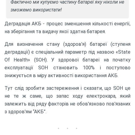
Фактично ми купуємо частину батареї яку ніколи не
зможемо використати!
Деградація АКБ - процес зменшення кількості енергії,
на зберігання та видачу якої здатна батарея.
Для визначення стану (здоров'я) батареї (ступеня
деградації) є спеціальний параметр під назвою «State
Of Health» (SOH). У здорової батареї на початку
експлуатації SOH становить 100% і поступово
знижується в міру активності використання АКБ.
Тут слід зробити застереження і сказати, що SOH це
не те ж саме, що запас ходу електрокара, який
залежить від ряду факторів не обов'язково пов'язаних
з здоров'ям “АКБ”.