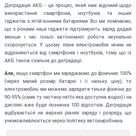
Деградація АКБ - це процес, який нам відомий щодо
використання смартфонів, ноутбуків та інших
гаджетів з літій-іонними батареями. Всі ми помічаємо,
що з роками наші гаджети підтримують заряд дедалі
менше і час їхньої автономної роботи неухильно
скорочується. У цьому плані електромобілі нічим не
відрізняються від смартфонів і ноутбуків, тому що їх
АКБ також схильна до деградації.
Але,
якщо смартфон ми заряджаємо до фізичних 100%
(через малий розмір батареї і її низьку ціну), то
електромобіль ми можемо зарядити тільки фізично до
90-95% (саме ту частину netto яка доступна водію) і на
дисплеї вже буде позначка 100 відсотків. Деградація
відбувається на верхніх рівнях заряду і розряду, що
унеможливлюється через політику автовиробника.