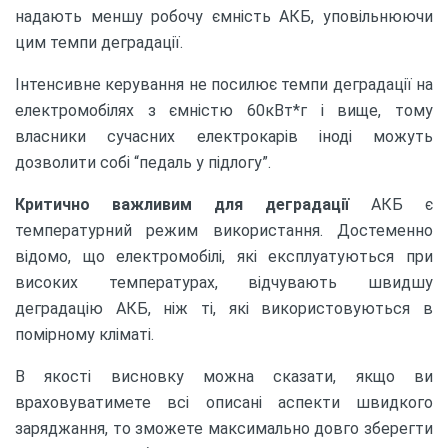
надають меншу робочу ємність АКБ, уповільнюючи
цим темпи деградації.
Інтенсивне керування не посилює темпи деградації на
електромобілях з ємністю 60кВт*г і вище, тому
власники сучасних електрокарів іноді можуть
дозволити собі “педаль у підлогу”.
Критично важливим для деградації
АКБ є
температурний режим використання. Достеменно
відомо, що електромобілі, які експлуатуються при
високих температурах, відчувають швидшу
деградацію АКБ, ніж ті, які використовуються в
помірному кліматі.
В якості висновку можна сказати, якщо ви
враховуватимете всі описані аспекти швидкого
заряджання, то зможете максимально довго зберегти