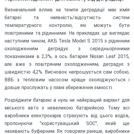
Визначальний вплив на темпи деградації має хімія
батареї та наявність/відсутність систем
температурного контролю, які можуть бути
повітряними та рідинними. На прикладах це виглядає
наступним чином, АКБ Tesla Model S 2015 з рідинним
охолодженням деградує з середньорічними
показниками в 2,3%, а ось батарея Nissan Leaf 2015,
але вже з повітряним охолодженням, деградує з
швидкістю 4,2%. Висновок напрошується сам собою,
ВВБ з тепловим насосом краще охолоджуються і
довше прослужать у плані збереження ємності.
Розряджати батарею в нуль
не найкращий варіант для
міського авто з невеликою батарейкою. Тому всі
виробники електрокарів страхують від цього водіїв,
пропонуючи "користувацький SOC", який ще
називають буферним. Як говорили раніше, виробники