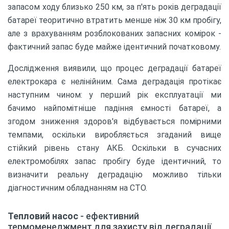
запасом ходу близько 250 км, за п'ять років деградації
батареї теоритично втратить менше ніж 30 км пробігу,
але з врахуванням розблокованих запасних комірок -
фактичний запас буде майже ідентичний початковому.
Дослідження виявили, що процес деградації батареї
електрокара є нелінійним. Сама деградація протікає
наступним чином: у перший рік експлуатації ми
бачимо найпомітніше падіння ємності батареї, а
згодом зниження здоров'я відбувається помірними
темпами, оскільки виробляється згаданий вище
стійкий рівень стану АКБ. Оскільки в сучасних
електромобілях запас пробігу буде ідентичний, то
визначити реальну деградацію можливо тільки
діагностичним обладнанням на СТО.
Тепловий насос
- ефективний
термоменеджмент для захисту від деградації