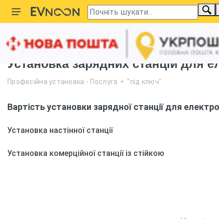
Головна
Установка станцій Київ
Установка зарядних станцій для е
Професійна установка - Послуга
"під ключ"
Вартість установки зарядної станції для електро
Установка настінної станції
Установка комерційної станції із стійкою