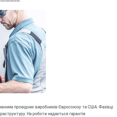
ео місця бажаного встановлення.
днанням провідних виробників Євросоюзу та США. Фахівці
раструктуру. На роботи надається гарантія.