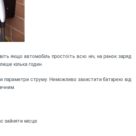
віть якщо автомобіль простоїть всю ніч, на ранок заряд
лише кілька годин.
ти параметри струму. Неможливо захистити батарею від
печним.
ас зайняти місце.