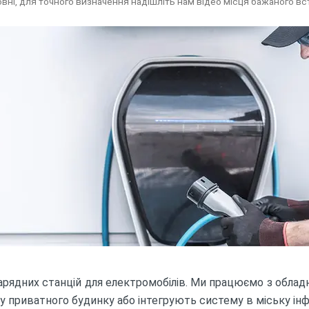
іни орієнтовні, для точного визначення надішліть нам від
арядних станцій для електромобілів. Ми працюємо з обла
ну приватного будинку або інтегрують систему в міську інф