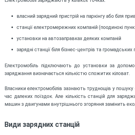
Електромобілі заряджають у кількох точках:
власний зарядний пристрій на паркінгу або біля пр
станції електромережних компаній (поодинокі пунк
установки на автозаправках деяких компаній
зарядні станції біля бізнес-центрів та громадських
Електромобіль підключають до установки за допомог
заряджання визначається кількістю спожитих кіловат.
Власники електромобілів зазнають труднощів у пошуку с
час далеких поїздок. Але кількість станцій для заряд
машин з двигунами внутрішнього згоряння замінить еколо
Види зарядних станцій