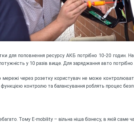
ки для поповнення ресурсу АКБ потрібно 10-20 годин. На
потужність у 10 разів вище. Для заряджання авто потрібно 
до мережі через розетку користувач не може контролюва
ї з функцією контролю та балансування роблять процес без
агато. Тому E-mobility – вільна ніша бізнесу, в якій саме ч