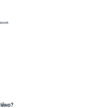
ання.
ійно?