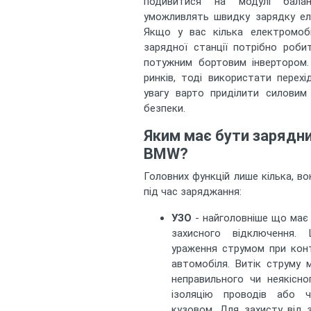
подивитися на модулі балан
уможливлять швидку зарядку ел
Якщо у вас кілька електромобі
зарядної станції потрібно роб
потужним бортовим інвертором.
ринків, тоді використати перехі
увагу варто приділити силовим
безпеки.
Яким має бути зарядни
BMW?
Головних функцій лише кілька, в
під час заряджання:
УЗО
- найголовніше що має 
захисного відключення.
ураження струмом при кон
автомобіля. Витік струму
неправильного чи неякісно
ізоляцію проводів або 
кузовом. Для захисту від 