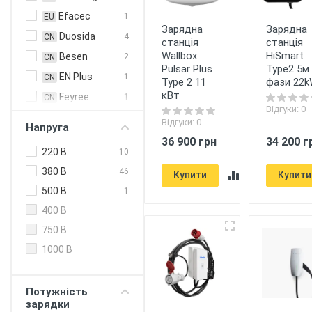
Efacec
1
EU
Зарядна
Зарядна
Duosida
4
CN
станція
станція
Wallbox
HiSmart
Besen
2
CN
Pulsar Plus
Type2 5м
EN Plus
1
CN
Type 2 11
фази 22
кВт
Feyree
1
CN
Відгуки: 0
HiSmart
2
CN
Відгуки: 0
Напруга
Zencar
5
CN
36 900 грн
34 200 г
220 В
10
ABB
1
EU
380 В
46
Купити
Купити
Alfen
1
EU
500 В
1
Circontrol
4
EU
400 В
Enelion
2
EU
750 В
Etrel
3
EU
1000 В
Heidelberg
1
EU
Juice
1
EU
Technology
Потужність
зарядки
KEBA
1
EU