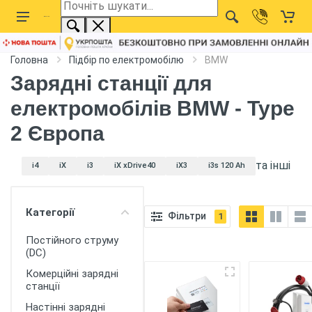
Головна
Підбір по електромобілю
BMW
Зарядні станції для
електромобілів BMW - Type
2 Європа
та інші
Категорії
Фільтри
1
i4
iX
i3
iX xDrive40
iX3
i3
Постійного струму
(DC)
Комерційні зарядні
станції
Настінні зарядні