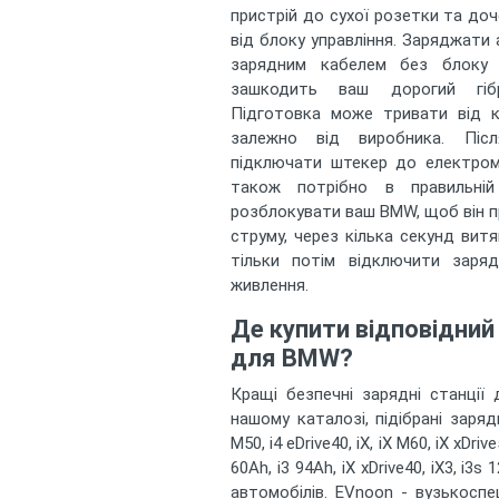
пристрій до сухої розетки та до
від блоку управління. Заряджати
зарядним кабелем без блоку 
зашкодить ваш дорогий гіб
Підготовка може тривати від к
залежно від виробника. Піс
підключати штекер до електром
також потрібно в правильній 
розблокувати ваш BMW, щоб він 
струму, через кілька секунд витяг
тільки потім відключити заряд
живлення.
Де купити відповідний
для BMW?
Кращі безпечні зарядні станці
нашому каталозі, підібрані заряд
M50, i4 eDrive40, iX, iX M60, iX xDrive5
60Ah, i3 94Ah, iX xDrive40, iX3, i3
автомобілів. EVnoon - вузькоспе