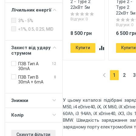
2 - Type 2
Type 2 -
OCPP білінг
22кВт 5м
Type 2
протокол для
Лічильник енергії
бізнесу
22кВт 5м
Відгуки: 0
Онлайн-
3% - 5%
Відгуки: 0
управління
<1%, 0.5, 0.2S, MID
8 500 грн
6 500 гр
Балансування
потужності
будинок -
Захист від удару
Купити
Купити
електромобіль
струмом
Балансування
потужності
ПЗВ Тип А
12
зарядні станції
30mA
1
2
3
Push-сповіщення
ПЗВ Тип B
8
(current)
30mA + 6mA
Регулювання
ліміту "зарядка
80%"
У цьому каталозі підібрані заря
Знижки
Таймер (для DC
M50, i4 eDrive40, iX, iX M60, iX xDrive5
протоколу)
60Ah, i3 94Ah, iX xDrive40, iX3, i3
Колір
V2G - живлення
BMW. Швидкість заряджання зал
будинку/офісу
380В
зарядному порту електромобіля т
V2H - повербанк з
Скинути фільтри