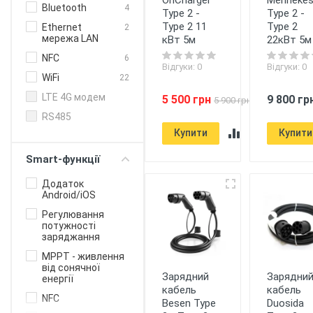
Bluetooth
4
Type 2 -
Type 2 -
Type 2 11
Type 2
Ethernet
2
мережа LAN
кВт 5м
22кВт 5м
NFC
6
Відгуки: 0
Відгуки: 0
WiFi
22
LTE 4G модем
5 500 грн
9 800 гр
5 900 грн
RS485
Купити
Купити
Smart-функції
Додаток
Android/iOS
Регулювання
потужності
заряджання
MPPT - живлення
від сонячної
Зарядний
Зарядни
енергії
кабель
кабель
NFC
Besen Type
Duosida