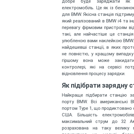
добре буде заряджати як
електромобіль. Це як із бензином
для BMW. Якісна станція підтрим
який реалізований в BMW i4 та і
перевагу фірмовим пристроям від
такі, але найчастіше це станці
улюбленою вами наклейкою BMW. 
найдешевші станції, в яких прот
не повністю, у кращому випадку
гіршому вона може закидат
контролері, які на сервісі по
відновлення процесу зарядки.
Як підібрати зарядну
Найкраще підбирати станцію за
порту BMW. Всі американські 
портом Type 1, що продиктовано
США. Більшість електромобі
максимальний струм до 32 А
розрахована на таку велику п