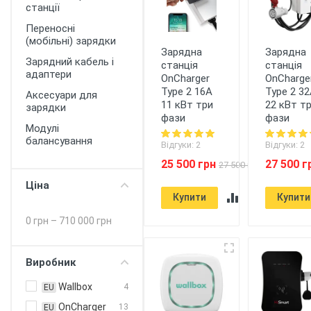
станції
Переносні
(мобільні) зарядки
Зарядна
Зарядна
Зарядний кабель і
станція
станція
адаптери
OnCharger
OnCharge
Type 2 16A
Type 2 3
Аксесуари для
11 кВт три
22 кВт т
зарядки
фази
фази
Модулі
балансування
Відгуки: 2
Відгуки: 2
25 500 грн
27 500 г
27 500 грн
Ціна
Купити
Купити
0 грн
–
710 000 грн
Виробник
Wallbox
4
EU
OnCharger
13
EU