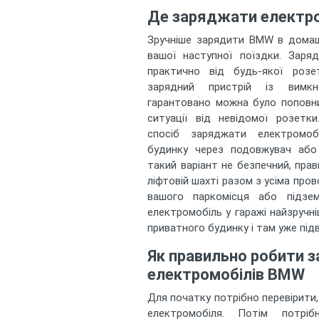
Де заряджати електр
Зручніше зарядити BMW в домашн
вашої наступної поїздки. Заря
практично від будь-якої розе
зарядний пристрій із вимк
гарантовано можна було поповни
ситуації від невідомої розетки
спосіб заряджати електромоб
будинку через подовжувач або 
такий варіант не безпечний, пра
ліфтовій шахті разом з усіма пров
вашого паркомісця або підзем
електромобіль у гаражі найзручні
приватного будинку і там уже під
Як правильно робити 
електромобілів BMW
Для початку потрібно перевірити,
електромобіля. Потім потрі