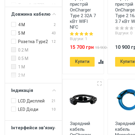
пристрій
пристрій
Type 1 J1772
13
200 кВт (DC)
OnCharger
OnCharge
США
Довжина кабелю
Type 2 32A 7
Type 2 1
240 кВт (DC)
Type 2 Європа
59
кВт WIFI
3.7 кВт W
250 кВт (DC)
4 M
2
NFC
300 кВт
Відгуки: 0
5 M
43
Відгуки: 1
Розетка Type2
12
15 700 грн
10 900 г
15 900 грн
0.2 M
0.5 M
Купити
Купити
1 M
2 M
Індикація
LCD Дисплей
21
LED Діоди
10
Зарядний
Зарядни
Інтерфейси зв'язку
кабель
кабель
OnCharger
Menneke