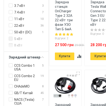
Зарядна
Зарядка
3.7 кВт
3
Mennekes
станція
Tesla Wal
1
EU
OnCharger
Connecto
7.4 кВт
7
NRGkick
1
EU
Type 2 32A
Gen 3 EU
11 кВт
10
22 кВт три
Type 2 22
Phoenix
1
EU
Contact
фази УЗО
кВт
22 кВт
36
Тип Б 6мА
Schneider
2
EU
50 кВт (DC)
1
Відгуки: 0
Electric
Відгуки: 2
5 кВт
Teltonika
1
EU
27 500 грн
28 200 г
29 000 грн
8 кВт
Webasto
3
EU
15 кВт
myenergi
1
UK
Купити
Купити
Зарядний штекер
20 кВт (DC)
EVBox
1
US
24 кВт (DC)
CCS Combo 1
5
Tesla
1
US
USA
30 кВт (DC)
Olink
CCS Combo 2
CN
19
40 кВт (DC)
EU
ABL
EU
80 кВт (DC)
CHAdeMO
8
Hager
EU
120 кВт
GB/T Китай
45
EVnoon
UA
150 кВт (DC)
NACS (Tesla)
7
США
Зарядний
Зарядни
160 кВт