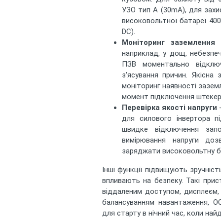
УЗО тип А (30mA), для захи
високовольтної батареї 40
DC).
Моніторинг заземлення
-
наприклад, у дощ, небезпеч
ПЗВ моментально відклю
з'ясування причин. Якісна
моніторинг наявності заземл
момент підключення штекер
Перевірка якості напруги
-
для силового інвертора п
швидке відключення запо
вимірювання напруги доз
заряджати високовольтну б
Інші функції підвищують зручніст
впливають на безпеку. Такі при
віддаленим доступом, дисплеєм,
балансуванням навантаження, O
для старту в нічний час, коли на