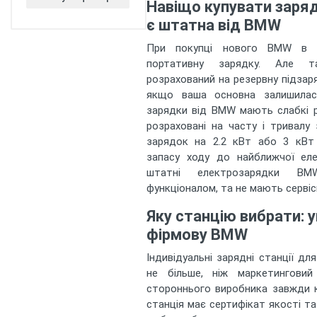
Навіщо купувати заря
електромобіля
є штатна від BMW
Прийом оплати
WiFi
При покупці нового BMW в 
портативну зарядку. Але т
розрахований на резервну підзар
якщо ваша основна залишилась
зарядки від BMW мають слабкі р
розраховані на часту і тривалу
зарядок на 2.2 кВт або 3 кВт
запасу ходу до найближчої ел
штатні електрозарядки B
функціоналом, та не мають сервіс
Яку станцію вибрати: 
фірмову BMW
Індивідуальні зарядні станції д
не більше, ніж маркетинговий 
стороннього виробника завжди 
станція має сертифікат якості т