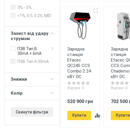
Онлайн-
3% - 5%
управління
<1%, 0.5, 0.2S, MID
Балансування
потужності
будинок -
Захист від удару
електромобіль
струмом
Балансування
потужності
Зарядна
Зарядна
ПЗВ Тип B
1
зарядні станції
30mA + 6mA
станція
станція
Push-сповіщення
Efacec
Efacec Q
ПЗВ Тип А 30mA
QC24S CCS
CCS Com
Регулювання
Combo 2 24
Chademo
ліміту "зарядка
кВт DC
кВт DC
80%"
Знижки
Таймер (для DC
Відгуки: 0
Відгуки: 0
протоколу)
Колір
V2G - живлення
520 900 грн
702 500 
будинку/офісу
380В
Скинути фільтри
V2H - повербанк з
Купити
Купити
електромобіля
Прийом оплати