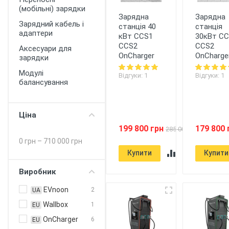
(мобільні) зарядки
Зарядна
Зарядна
Зарядний кабель і
станція 40
станція
адаптери
кВт CCS1
30кВт C
CCS2
CCS2
Аксесуари для
OnCharger
OnCharge
зарядки
Модулі
Відгуки: 1
Відгуки: 1
балансування
Ціна
199 800 грн
179 800 
285 000 грн
0 грн
–
710 000 грн
Купити
Купити
Виробник
EVnoon
2
UA
Wallbox
1
EU
OnCharger
6
EU