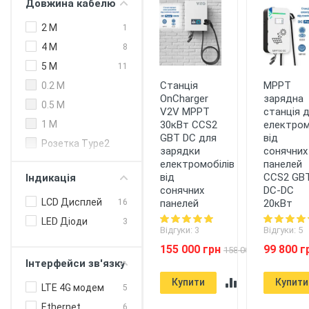
Довжина кабелю
200 кВт (DC)
Type 2 Європа
59
250 кВт (DC)
2 M
1
300 кВт
4 M
8
5 M
11
Станція
MPPT
0.2 M
OnCharger
зарядна
0.5 M
V2V MPPT
станція 
30кВт CCS2
електром
1 M
GBT DC для
від
Розетка Type2
зарядки
сонячних
електромобілів
панелей
від
CCS2 GB
Індикація
сонячних
DC-DC
LCD Дисплей
панелей
20кВт
16
LED Діоди
3
Відгуки: 3
Відгуки: 5
155 000 грн
99 800 г
158 000 грн
Інтерфейси зв'язку
Купити
Купити
LTE 4G модем
5
Ethernet
6