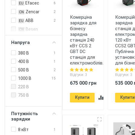
Efacec
6
EU
Zencar
2
CN
Комерціна
Комерцій
ABB
2
EU
зарядка для
зарядна
бізнесу
станція 
Besen
CN
зарядна
електром
Duosida
CN
станція 240
120 кВт
Напруга
кВт CCS 2
CCS2 GBT
EN Plus
CN
GBT DC
Публічна
380 В
1
Feyree
CN
станція для
установк
400 В
1
електромобілів.
для бізне
HiSmart
CN
500 В
2
Olink
CN
Відгуки: 3
Відгуки: 3
1000 В
15
ABL
EU
675 000 грн
535 000 
220 В
Alfen
EU
750 В
Купити
Купити
Circontrol
EU
Enelion
EU
Потужність
Etrel
EU
зарядки
Hager
EU
8 кВт
1
Heidelberg
EU