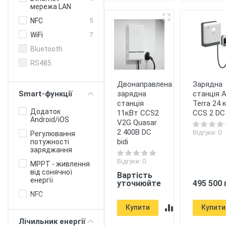
мережа LAN
NFC
5
WiFi
7
Bluetooth
RS485
Двонаправлена
Зарядна
зарядна
станція 
Smart-функції
станція
Terra 24 
Додаток
11кВт CCS2
CCS 2 DC
Android/iOS
V2G Quasar
2 400В DC
Відгуки: 0
Регулювання
bidi
потужності
заряджання
Відгуки: 0
MPPT - живлення
від сонячної
Вартість
енергії
уточнюйте
495 500 
NFC
Купити
Купити
OCPP білінг
протокол для
Лічильник енергії
бізнесу