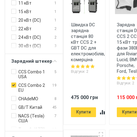
11 кВт
1
Juice
EU
15 кВт
1
Technology
20 кВт (DC)
1
KEBA
EU
Швидка DC
Зарядна
22 кВт
2
зарядна
станція 
Mennekes
EU
станція 80
CCS 2 CC
24 кВт (DC)
2
NRGkick
EU
кВт CCS 2 +
15 кВт т
30 кВт (DC)
3
GBT DC для
фази 380
Phoenix
EU
електромобілів,
для Rivian
Contact
40 кВт (DC)
2
комерціна
Lucid, BM
Зарядний штекер
Schneider
EU
50 кВт (DC)
1
Porsche,
Electric
Ford, Tes
Відгуки: 2
80 кВт (DC)
CCS Combo 1
2
5
Teltonika
EU
USA
120 кВт
1
Відгуки: 2
Webasto
CCS Combo 2
EU
19
160 кВт
1
EU
myenergi
UK
475 000 грн
115 000 
240 кВт (DC)
1
CHAdeMO
8
EVBox
US
3.7 кВт
GB/T Китай
45
Tesla
US
Купити
Купити
5 кВт
NACS (Tesla)
7
США
7.4 кВт
Type 1 J1772
13
150 кВт (DC)
США