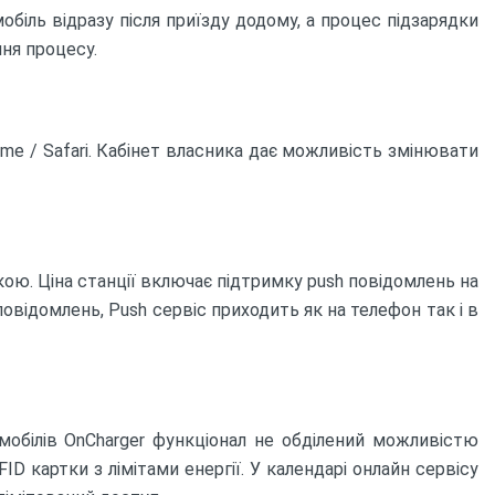
біль відразу після приїзду додому, а процес підзарядки
ня процесу.
me / Safari. Кабінет власника дає можливість змінювати
ою. Ціна станції включає підтримку push повідомлень на
повідомлень, Push сервіс приходить як на телефон так і в
омобілів OnCharger функціонал не обділений можливістю
D картки з лімітами енергії. У календарі онлайн сервісу