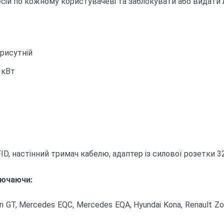
сій по кожному користувачеві та заблокувати або видати 
рисутній
 кВт
FID, настінний тримач кабелю, адаптер із силової розетки 
лючаючи:
on GT, Mercedes EQC, Mercedes EQA, Hyundai Kona, Renault Zoe,