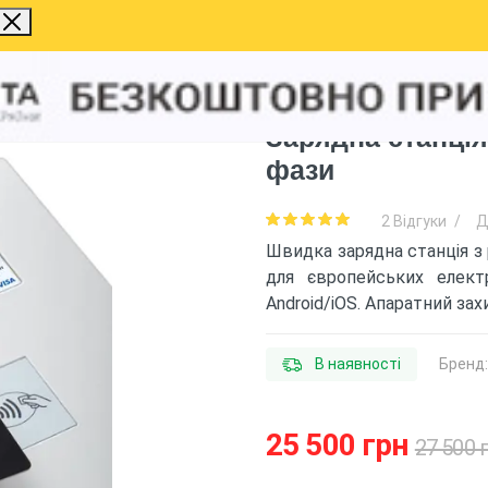
Charger Type 2 16A 11 кВт три фази
Зарядна станція
фази
2 Відгуки
/
Д
Швидка зарядна станція з
для європейських електр
Android/iOS. Апаратний за
В наявності
Бренд
25 500 грн
27 500 