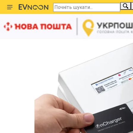
Головна
Зарядні станції
Настінні
Зарядна станція On