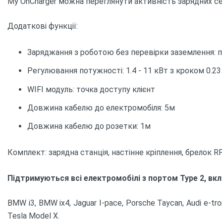
My OnCharger можна переглянути активність зарядних се
Додаткові функції:
Заряджання з роботою без перевірки заземлення: п
Регулювання потужності: 1.4 - 11 кВт з кроком 0.23
WIFI модуль: точка доступу клієнт
Довжина кабелю до електромобіля: 5м
Довжина кабелю до розетки: 1м
Комплект: зарядна станція, настінне кріплення, брелок R
Підтримуються всі електромобілі з портом Type 2, вк
BMW i3, BMW ix4, Jaguar I-pace, Porsche Taycan, Audi e-tr
Tesla Model X.