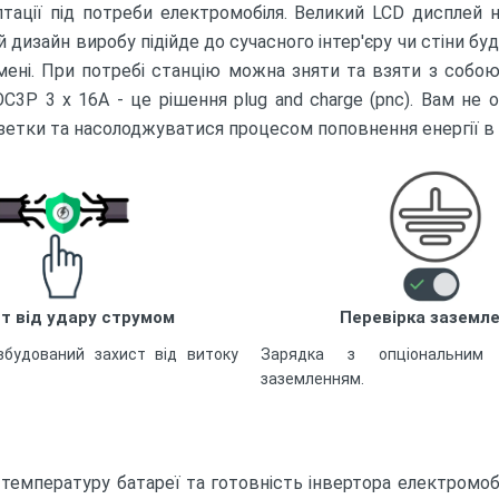
ації під потреби електромобіля. Великий LCD дисплей на
й дизайн виробу підійде до сучасного інтер'єру чи стіни бу
мені. При потребі станцію можна зняти та взяти з собо
3P 3 x 16A - це рішення plug and charge (pnc). Вам не
зетки та насолоджуватися процесом поповнення енергії в 
т від удару струмом
Перевірка заземл
вбудований захист від витоку
Зарядка з опціональним 
заземленням.
температуру батареї та готовність інвертора електромобі