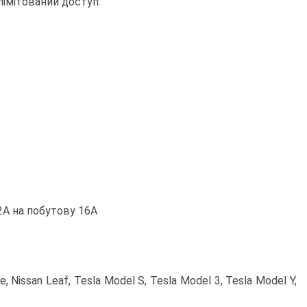
лімітований доступ.
32А на побутову 16А
 Nissan Leaf, Tesla Model S, Tesla Model 3, Tesla Model Y,