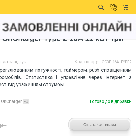
 OnCharger Type 2 16A 11 кВт три
одати відгук
Код товару:
OC3P-16A-TYPE2
 регулюванням потужності, таймером, push-сповіщенням
омобілів. Статистика і управління через інтернет з
хист від ураженням струмом.
:
OnCharger
Готово до відправки
EU
грн