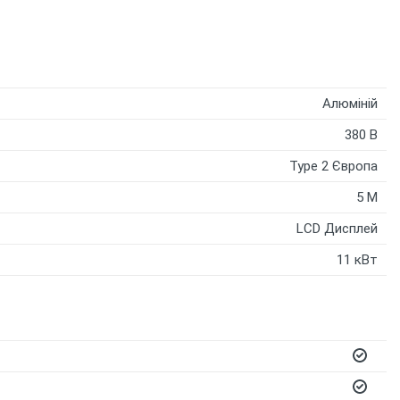
Алюміній
380 В
Type 2 Європа
5 M
LCD Дисплей
11 кВт