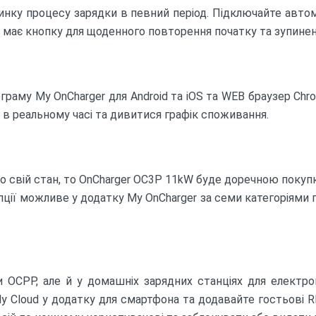
нку процесу зарядки в певний період. Підключайте автомо
р має кнопку для щоденного повторення початку та зупинен
раму My OnCharger для Android та iOS та WEB браузер Chro
ї в реальному часі та дивитися графік споживання.
о свій стан, то OnCharger OC3P 11kW буде доречною покупк
опції можливе у додатку My OnCharger за семи категоріями 
и OCPP, але й у домашніх зарядних станціях для електр
Cloud у додатку для смартфона та додавайте гостьові RFI