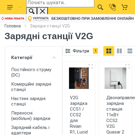
Головна
Зарядні станції V2G
Зарядні станції V2G
Фільтри
1
Категорії
Постійного струму
(DC)
Комерційні зарядні
станції
V2G
Двонаправле
Настінні зарядні
зарядка
зарядна
станції
CCS1 /
станція
Переносні
CCS2
11кВт
(мобільні) зарядки
для
CCS2
Rivian
V2G
Зарядний кабель і
R1, Lucid
Quasar 2
адаптери