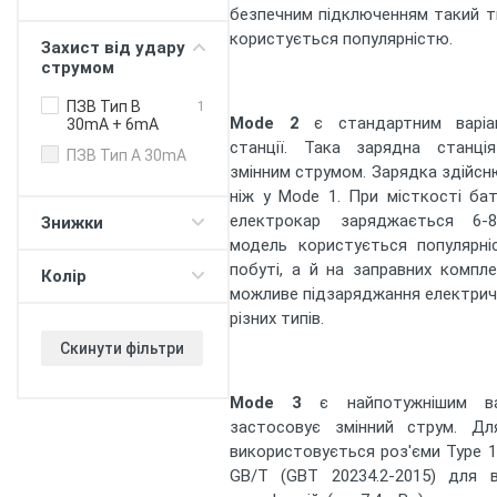
безпечним підключенням такий т
потужності
будинок -
користується популярністю.
Захист від удару
електромобіль
струмом
Балансування
потужності
ПЗВ Тип B
1
зарядні станції
Mode 2
є стандартним варіа
30mA + 6mA
станції. Така зарядна станці
Push-сповіщення
ПЗВ Тип А 30mA
змінним струмом. Зарядка здійс
Регулювання
ніж у Mode 1. При місткості бат
ліміту "зарядка
80%"
електрокар заряджається 6-
Знижки
модель користується популярн
Таймер (для DC
протоколу)
побуті, а й на заправних компл
Колір
можливе підзаряджання електрич
V2G - живлення
будинку/офісу
різних типів.
380В
Скинути фільтри
V2H - повербанк з
електромобіля
Mode 3
є найпотужнішим вар
Прийом оплати
застосовує змінний струм. Дл
WiFi
використовується роз'єми Type 1 
GB/T (GBT 20234.2-2015) для 