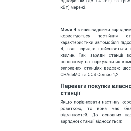
однофазній (до 7.4 кВт) та трьо
кВт) мережі.
Mode 4
є найшвидшими зарядними
користуються постійним с
характеристики автомобіля підх
4, тоді зарядка здійснюється 
хвилин. Такі зарядні станції 
основному на паркувальних ком
заправних станціях вздовж шо
CHAdeMO та CCS Combo 1,2.
Переваги покупки власно
станції
Якщо порівнювати настінну кор
розеткою, то вона має безл
відмінностей. До основних пер
зарядної станції відносяться: