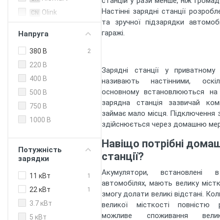
станцій у рази менше, ніж громад
Настінні зарядні станції розробл
Olink
CN
та зручної підзарядки автомоб
Zencar
CN
гаражі.
Напруга
ABB
EU
380 В
2
ABL
EU
220 В
Alfen
Зарядні станції у приватному
EU
400 В
називають настінними, оск
Circontrol
EU
основному встановлюються на с
500 В
Efacec
EU
зарядна станція зазвичай ком
750 В
Enelion
EU
займає мало місця. Підключення з
1000 В
здійснюється через домашню мер
Etrel
EU
Hager
EU
Навіщо потрібні домаш
Потужність
станції?
Heidelberg
EU
зарядки
Juice
EU
Акумулятори, встановлені в
11 кВт
1
Technology
автомобілях, мають велику містк
22 кВт
1
KEBA
EU
змогу долати великі відстані. Ко
3.7 кВт
великої місткості повністю р
Mennekes
EU
можливе споживання велик
5 кВт
NRGkick