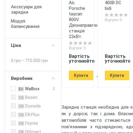
Air,
400В DC
Аксесуари для
Porsche
bidi
зарядки
taycan
800V.
Відгуки: 0
Модулі
Двонаправлена
балансування
станція
22кВт.
Ціна
Відгуки: 5
Вартість
Вартість
0 грн
–
710 000 грн
уточнюйте
уточнюйте
Купити
Купити
Виробник
Wallbox
2
EU
Besen
CN
Duosida
CN
Зарядна станція необхідна для 
як у дорозі, так і дома. Власн
EN Plus
CN
автомобілів часто стикаються 
Feyree
CN
пов'язаними з підзарядкою, ад
HiSmart
CN