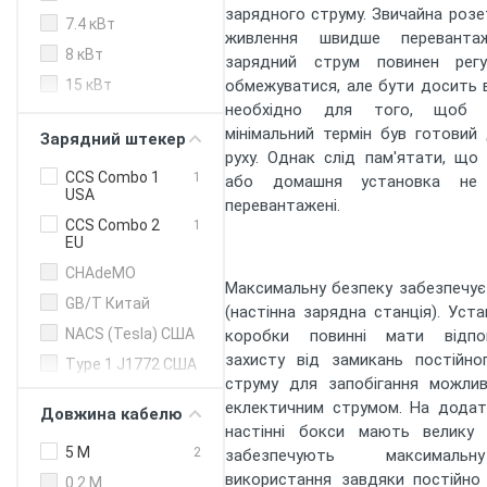
EU
зарядного струму. Звичайна роз
7.4 кВт
OnCharger
EU
живлення швидше перевантаж
8 кВт
зарядний струм повинен рег
Phoenix
EU
Contact
15 кВт
обмежуватися, але бути досить 
необхідно для того, щоб 
Schneider
EU
20 кВт (DC)
Electric
мінімальний термін був готовий
Зарядний штекер
24 кВт (DC)
руху. Однак слід пам'ятати, що
Teltonika
EU
30 кВт (DC)
CCS Combo 1
1
або домашня установка не 
Webasto
EU
USA
перевантажені.
40 кВт (DC)
EVnoon
CCS Combo 2
UA
1
50 кВт (DC)
EU
myenergi
UK
80 кВт (DC)
CHAdeMO
EVBox
Максимальну безпеку забезпечує
US
120 кВт
GB/T Китай
(настінна зарядна станція). Уста
Tesla
US
150 кВт (DC)
NACS (Tesla) США
коробки повинні мати відпов
160 кВт
захисту від замикань постійно
Type 1 J1772 США
струму для запобігання можли
200 кВт (DC)
Type 2 Європа
еклектичним струмом. На додат
Довжина кабелю
240 кВт (DC)
настінні бокси мають велику 
250 кВт (DC)
5 M
2
забезпечують максималь
використання завдяки постійно
300 кВт
0.2 M