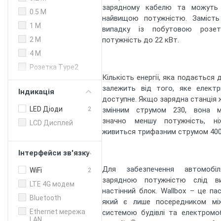
зарядному кабелю та можуть
0.5 M
найвищою потужністю. Замість
1 M
випадку із побутовою розет
2 M
потужність до 22 кВт.
4 M
Розетка Type2
Кількість енергії, яка подається
залежить від того, яке електр
Індикація
доступне. Якщо зарядна станція 
LED Діоди
2
змінним струмом 230, вона 
значно меншу потужність, н
LCD Дисплей
живиться трифазним струмом 400
Інтерфейси зв'язку
Для забезпечення автомобіл
WiFi
2
зарядною потужністю слід ви
LTE 4G модем
настінний блок. Wallbox – це пас
Bluetooth
який є лише посередником мі
Ethernet мережа
системою будівлі та електромоб
LAN