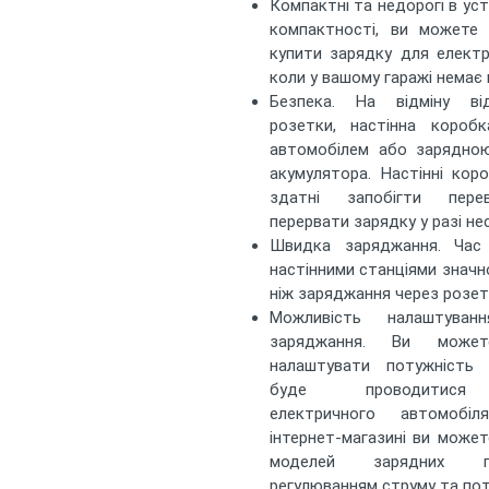
Компактні та недорогі в уст
компактності, ви можете
купити зарядку для електр
коли у вашому гаражі немає 
Безпека. На відміну ві
розетки, настінна короб
автомобілем або зарядно
акумулятора. Настінні коро
здатні запобігти пере
перервати зарядку у разі не
Швидка заряджання. Час
настінними станціями значн
ніж заряджання через розет
Можливість налаштуван
заряджання. Ви может
налаштувати потужність 
буде проводитися 
електричного автомобі
інтернет-магазині ви может
моделей зарядних п
регулюванням струму та пот