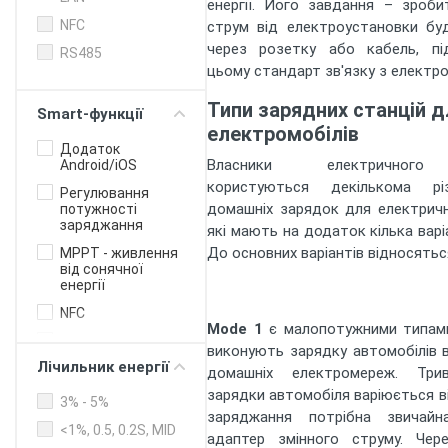
енергії. Його завдання – зроби
NFC
струм від електроустановки буд
через розетку або кабель, пі
RS485
цьому стандарт зв'язку з електр
Типи зарядних станцій д
Smart-функції
електромобілів
Додаток
Власники електричного
Android/iOS
користуються декількома рі
Регулювання
домашніх зарядок для електричн
потужності
заряджання
які мають на додаток кілька варі
До основних варіантів відносятьс
MPPT - живлення
від сонячної
енергії
NFC
Mode 1
є малопотужними типами 
OCPP білінг
виконують зарядку автомобілів 
протокол для
Лічильник енергії
домашніх електромереж. Трив
бізнесу
зарядки автомобіля варіюється ві
Онлайн-
3% - 5%
заряджання потрібна звичай
управління
<1%, 0.5, 0.2S, MID
адаптер змінного струму. Чер
Балансування