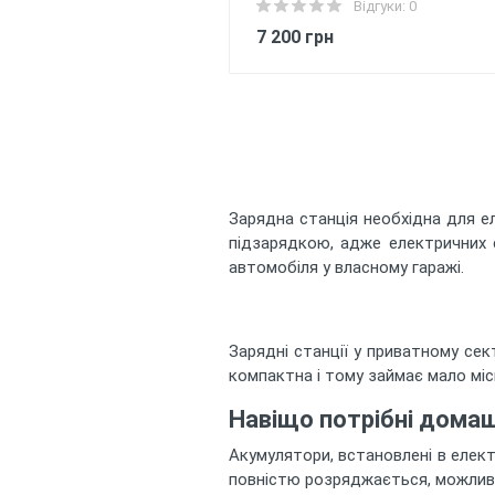
Відгуки: 0
7 200 грн
Зарядна станція необхідна для ел
підзарядкою, адже електричних с
автомобіля у власному гаражі.
Зарядні станції у приватному сек
компактна і тому займає мало мі
Навіщо потрібні домашн
Акумулятори, встановлені в елект
повністю розряджається, можливе