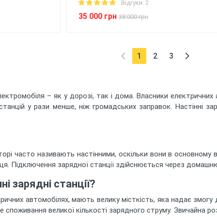
Відгуки: 2
35 000 грн
38 000 грн
1
2
3
(current)
ектромобіля – як у дорозі, так і дома. Власники електричних
танцій у рази менше, ніж громадських заправок. Настінні зар
торі часто називають настінними, оскільки вони в основному 
сця. Підключення зарядної станції здійснюється через домашн
і зарядні станції?
ричних автомобілях, мають велику місткість, яка надає змогу д
 споживання великої кількості зарядного струму. Звичайна р