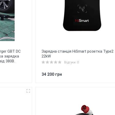
rger GBT DC
Зарядна станція HiSmart розетка Type2
ка зарядка
22kW
від 380В.
Відгуки: 0
34 200 грн