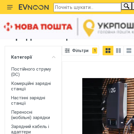
Головна
Зарядні станції 22 кВт
Зарядні станції 22 кВт
Фільтри
1
Категорії
Постійного струму
(DC)
Комерційні зарядні
станції
Настінні зарядні
станції
Переносні
(мобільні) зарядки
Зарядний кабель і
адаптери