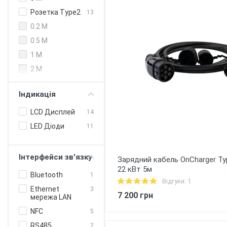
Розетка Type2
13
0.2 M
0.5 M
1 M
2 M
Індикація
LCD Дисплей
14
LED Діоди
11
Інтерфейси зв'язку
Зарядний кабель OnCharger Typ
22 кВт 5м
Bluetooth
1
Відгуки: 1
Ethernet
3
7 200 грн
мережа LAN
NFC
5
RS485
2