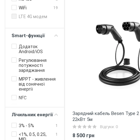
WiFi
19
LTE 4G модем
Smart-функції
Додаток
Android/iOS
Регулювання
потужності
заряджання
MPPT - живлення
від сонячної
енергії
NFC
OCPP білінг
протокол для
Зарядний кабель Besen Type 2 
Лічильник енергії
бізнесу
22кВт 5м
Онлайн-
3% - 5%
1
Відгуки: 0
управління
<1%, 0.5, 0.2S,
1
8 500 грн
Балансування
MID