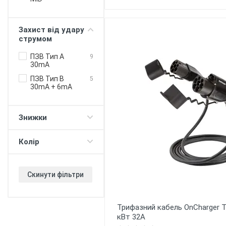
потужності
будинок -
електромобіль
Захист від удару
Балансування
струмом
потужності
зарядні станції
ПЗВ Тип А
9
30mA
Push-сповіщення
ПЗВ Тип B
5
Регулювання
30mA + 6mA
ліміту "зарядка
80%"
Таймер (для DC
Знижки
протоколу)
V2G - живлення
Колір
будинку/офісу
380В
V2H - повербанк з
електромобіля
Скинути фільтри
Прийом оплати
WiFi
Трифазний кабель OnCharger T
кВт 32А