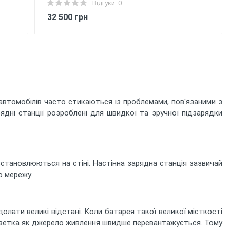
Відгуки: 0
32 500 грн
 автомобілів часто стикаються із проблемами, пов'язаними з
ядні станції розроблені для швидкої та зручної підзарядки
встановлюються на стіні. Настінна зарядна станція зазвичай
ю мережу.
олати великі відстані. Коли батарея такої великої місткості
озетка як джерело живлення швидше перевантажується. Тому