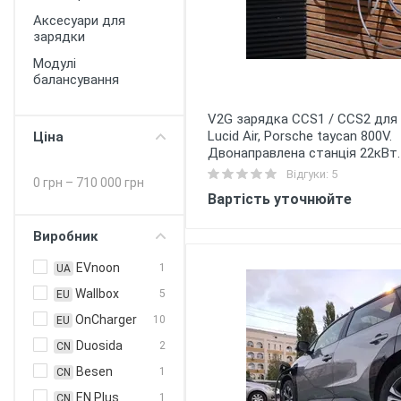
Аксесуари для
зарядки
Модулі
балансування
V2G зарядка CCS1 / CCS2 для R
Lucid Air, Porsche taycan 800V.
Ціна
Двонаправлена станція 22кВт.
Відгуки: 5
0 грн
–
710 000 грн
Вартість уточнюйте
Виробник
EVnoon
1
UA
Wallbox
5
EU
OnCharger
10
EU
Duosida
2
CN
Besen
1
CN
EN Plus
1
CN