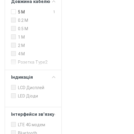
Довжина кабелю
240 кВт (DC)
250 кВт (DC)
5 M
1
300 кВт
0.2 M
0.5 M
1 M
2 M
4 M
Розетка Type2
Індикація
LCD Дисплей
LED Діоди
Інтерфейси зв'язку
LTE 4G модем
Bluetooth