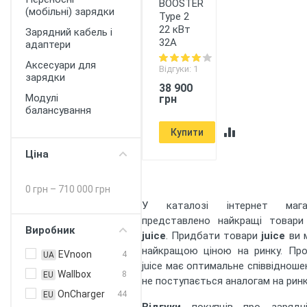
BOOSTER
(мобільні) зарядки
Type 2
22 кВт
Зарядний кабель і
32А
адаптери
Аксесуари для
Відгуки: 1
зарядки
38 900
Модулі
грн
балансування
Купити
Ціна
0 грн
–
710 000 грн
У каталозі інтернет маг
представлено найкращі товари
Виробник
juice
. Придбати товари
juice
ви 
найкращою ціною на ринку. Прод
EVnoon
4
UA
juice має оптимальне співвідношен
Wallbox
8
EU
не поступається аналогам на ринк
OnCharger
44
EU