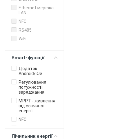
Ethernet мережа
LAN
NFC
RS485
WiFi
Smart-функції
Додаток
Android/iOS
Регулювання
потужності
заряджання
MPPT - живлення
від сонячної
енергії
NFC
OCPP білінг
протокол для
Лічильник енергії
бізнесу