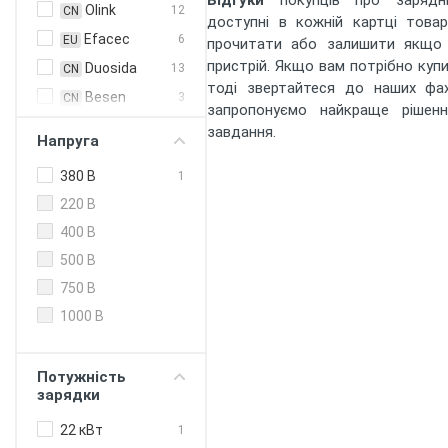
Відгуки
покупців про зарядні 
Olink
12
CN
доступні в кожній картці това
Efacec
6
EU
прочитати або залишити якщо 
пристрій. Якщо вам потрібно купи
Duosida
13
CN
тоді звертайтеся до наших фах
Besen
3
CN
запропонуємо найкраще рішен
EN Plus
3
CN
завдання.
Напруга
Feyree
5
CN
380 В
1
HiSmart
2
CN
220 В
Zencar
24
CN
400 В
ABB
4
EU
500 В
ABL
3
EU
750 В
Alfen
1
EU
1000 В
Circontrol
5
EU
Enelion
2
EU
Потужність
Etrel
4
EU
зарядки
Hager
1
EU
22 кВт
1
Heidelberg
1
EU