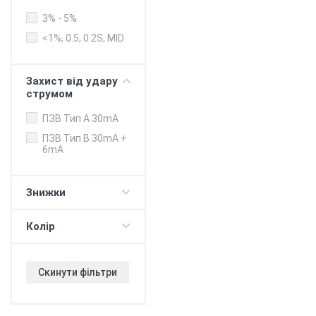
Онлайн-
3% - 5%
управління
<1%, 0.5, 0.2S, MID
Балансування
потужності
будинок -
Захист від удару
електромобіль
струмом
Балансування
потужності
ПЗВ Тип А 30mA
зарядні станції
ПЗВ Тип B 30mA +
Push-сповіщення
6mA
Регулювання
ліміту "зарядка
80%"
Знижки
Таймер (для DC
протоколу)
Колір
V2G - живлення
будинку/офісу
380В
Скинути фільтри
V2H - повербанк з
електромобіля
Прийом оплати