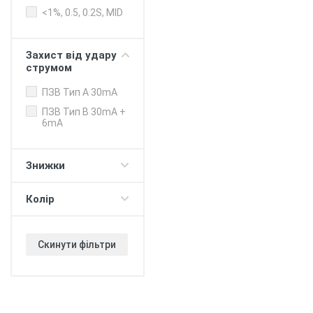
управління
<1%, 0.5, 0.2S, MID
Балансування
потужності
будинок -
Захист від удару
електромобіль
струмом
Балансування
потужності
ПЗВ Тип А 30mA
зарядні станції
ПЗВ Тип B 30mA +
Push-сповіщення
6mA
Регулювання
ліміту "зарядка
80%"
Знижки
Таймер (для DC
протоколу)
Колір
V2G - живлення
будинку/офісу
380В
Скинути фільтри
V2H - повербанк з
електромобіля
Прийом оплати
WiFi