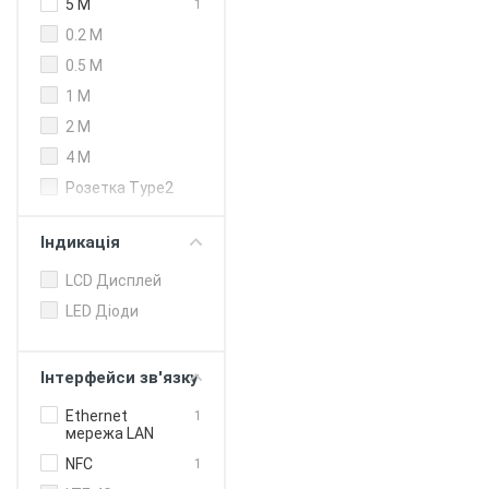
250 кВт (DC)
5 M
1
300 кВт
0.2 M
0.5 M
1 M
2 M
4 M
Розетка Type2
Індикація
LCD Дисплей
LED Діоди
Інтерфейси зв'язку
Ethernet
1
мережа LAN
NFC
1