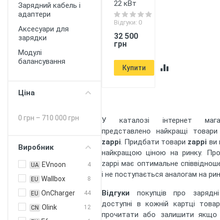
22 кВт
Зарядний кабель і
адаптери
Відгуки: 0
Аксесуари для
32 500
зарядки
грн
Модулі
балансування
Купити
Ціна
0 грн
–
710 000 грн
У каталозі інтернет маг
представлено найкращі товари
zappi
. Придбати товари
zappi
ви 
Виробник
найкращою ціною на ринку. Прод
zappi має оптимальне співвідноше
EVnoon
4
UA
і не поступається аналогам на рин
Wallbox
8
EU
Відгуки
покупців про зарядні 
OnCharger
44
EU
доступні в кожній картці това
Olink
12
CN
прочитати або залишити якщо 