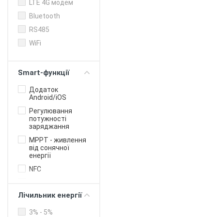
LTE 4G модем
Bluetooth
RS485
WiFi
Smart-функції
Додаток
Android/iOS
Регулювання
потужності
заряджання
MPPT - живлення
від сонячної
енергії
NFC
OCPP білінг
протокол для
Лічильник енергії
бізнесу
Онлайн-
3% - 5%