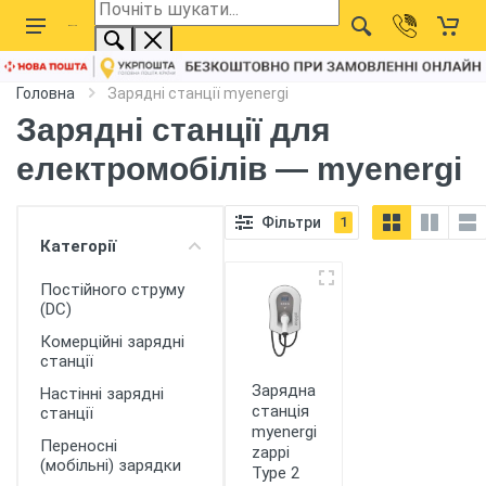
Головна
Зарядні станції myenergi
Зарядні станції для
електромобілів — myenergi
Фільтри
1
Категорії
Постійного струму
(DC)
Комерційні зарядні
станції
Зарядна
Настінні зарядні
станція
станції
myenergi
Переносні
zappi
(мобільні) зарядки
Type 2