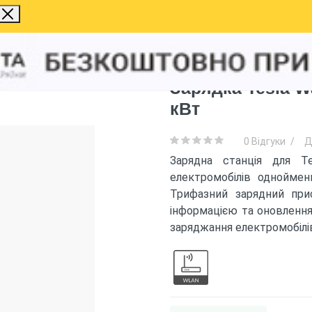
Connector Gen 3 EU Type 2 22 кВт
Зарядка Tesla Wa
кВт
0 Відгуки
/
Д
Зарядна станція для Te
електромобілів одноймен
Трифазний зарядний при
інформацією та оновлення
заряджання електромобілів