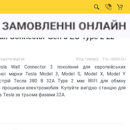
ll Connector Gen 3 EU Type 2 22
одати відгук
Код товару:
TSL-GEN3-EU
sla Wall Connector 3 покоління для європейських
ної марки Tesla Model 3, Model S, Model X, Model Y.
стрій Тесла 380 В 32А Type 2 має WIFI для обміну
 прошивки електромобіля. Купуйте вигідно станцію для
 Tesla за трьома фазами 32А.