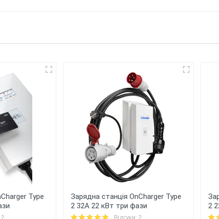
Charger Type
Зарядна станція OnCharger Type
За
ази
2 32A 22 кВт три фази
2 2
 2
Відгуки: 2