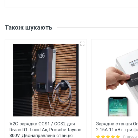
Також шукають
V2G зарядка CCS1 / CCS2 для
Зарядна станція On
Rivian R1, Lucid Air, Porsche taycan
2 16A 11 кВт три ф
800V. Двонаправлена станція
Відгуки: