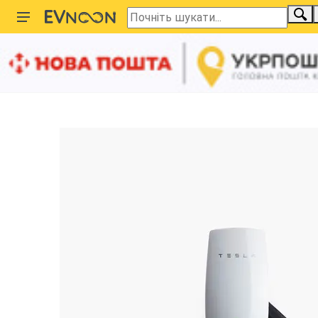
Головна
Зарядні станції
Настінні
Зарядка Tesla Wall 