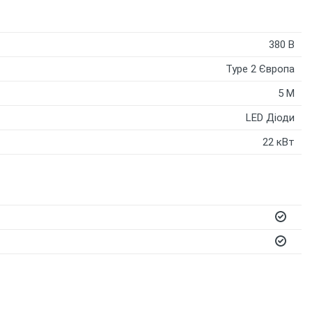
380 В
Type 2 Європа
5 M
LED Діоди
22 кВт