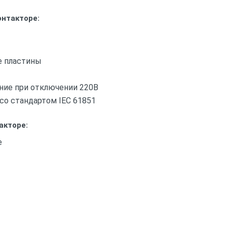
онтакторе:
 пластины
ние при отключении 220В
со стандартом IEC 61851
акторе:
е