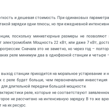
гкость и дешевая стоимость. При одинаковых параметра
такой зарядки одни плюсы, но при ежедневной интенсивно
нции, поскольку миниатюрные размеры не позволяют в
т электромобиля. Мощность 22 кВт, или даже 7 кВт, до
рессии. Сначала это не заметно, но через год – полтора
 таких реле минимум два в однофазной станции и четыре 
 то выход станции приходится на моральное устаревание и
х с реле будет больше, чем первоначальная инвестиция
н для длительной передачи большой мощности.
ктеристики реле, которые не соответствуют заявленном
оторое не рассчитано на интенсивную зарядку. В то же в
 на их ресурс.