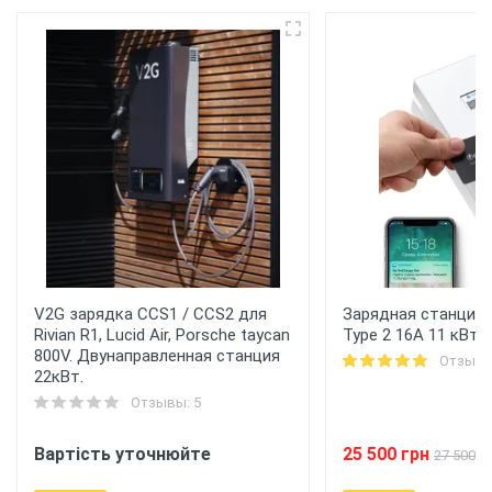
V2G зарядка CCS1 / CCS2 для
Зарядная станция 
Rivian R1, Lucid Air, Porsche taycan
Type 2 16A 11 кВт 
800V. Двунаправленная станция
Отзывы
22кВт.
Отзывы: 5
Вартість уточнюйте
25 500 грн
27 500 г