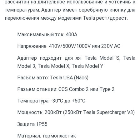
рассчитан на длительное использование и устойчив к
температурам. Адаптер имеет серебряную кнопку для
переключения между моделями Tesla рест/дорест.
Максимальный ток: 400А
Напряжение: 410V/500V/1000V или 230V AC
Адаптер подходит для ля: Tesla Model S, Tesla
К
Model 3, Tesla Model X, Tesla Model Y
Разъем авто: Tesla USA (Nacs)
Разъем станции: ССS Combo 2 или Type 2
Температура: -30°C до +50°C
Мощность: 200кВт (250кВт Tesla Supercharger V3)
Защита: IP55
Материал: термопластик