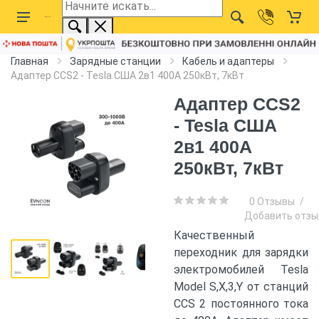
Главная
Зарядные станции
Кабель и адаптеры
Адаптер CCS2 - Tesla США 2в1 400А 250кВт, 7кВт
Адаптер CCS2
- Tesla США
2в1 400А
250кВт, 7кВт
0 Отзывы
/
Добавить отзы
Качественный
переходник для зарядки
электромобилей Tesla
Model S,X,3,Y от станций
CCS 2 постоянного тока