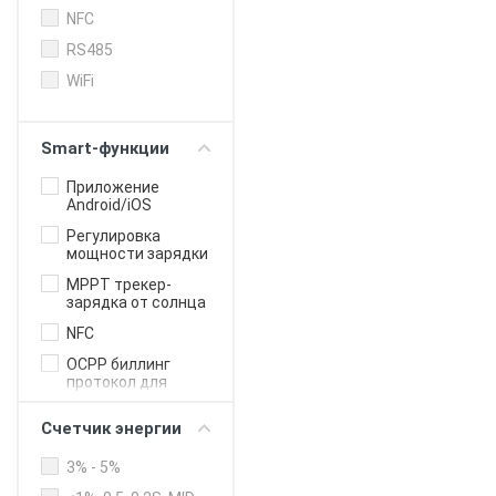
NFC
RS485
WiFi
Smart-функции
Приложение
Android/iOS
Регулировка
мощности зарядки
MPPT трекер-
зарядка от солнца
NFC
OCPP биллинг
протокол для
бизнеса
Счетчик энергии
Онлайн-
управление
3% - 5%
Балансировка