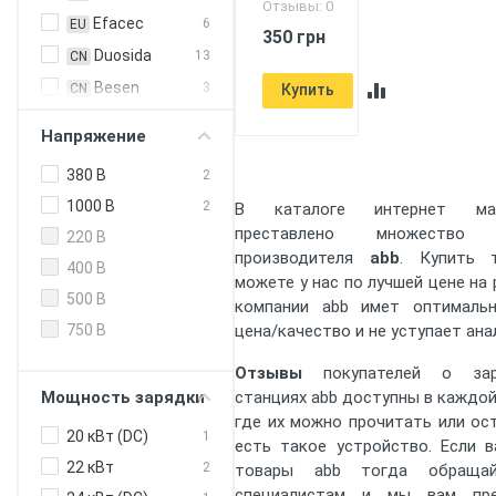
Отзывы: 0
Efacec
6
EU
350 грн
Duosida
13
CN
Besen
3
CN
Купить
EN Plus
3
CN
Напряжение
Feyree
5
CN
380 В
2
HiSmart
2
CN
1000 В
2
В каталоге интернет ма
Zencar
24
CN
преставлено множеств
220 В
ABB
4
EU
производителя
abb
. Купить
400 В
ABL
можете у нас по лучшей цене на
3
EU
500 В
компании abb имет оптималь
Alfen
1
EU
цена/качество и не уступает ана
750 В
Circontrol
5
EU
Отзывы
покупателей о зар
Enelion
2
EU
станциях abb доступны в каждой
Мощность зарядки
Etrel
4
EU
где их можно прочитать или ост
20 кВт (DC)
1
Hager
1
EU
есть такое устройство. Если 
22 кВт
2
товары abb тогда обраща
Heidelberg
1
EU
специалистам и мы вам пр