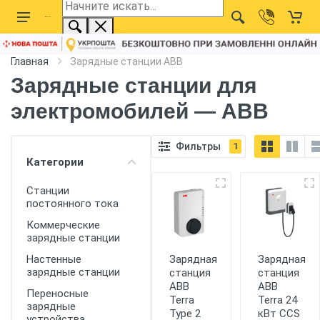
Главная
Зарядные станции ABB
Зарядные станции для
электромобилей — ABB
Фильтры
1
Категории
Станции
постоянного тока
Коммерческие
зарядные станции
Зарядная
Зарядная
Настенные
зарядные станции
станция
станция
ABB
ABB
Переносные
Terra
Terra 24
зарядные
Type 2
кВт CCS
устройства