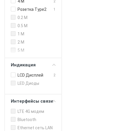
250 кВт (DC)
4 M
2
300 кВт
Розетка Type2
1
0.2 M
0.5 M
1 M
2 M
5 M
Индикация
LCD Дисплей
2
LED Диоды
Интерфейсы связи
LTE 4G модем
Bluetooth
Ethernet сеть LAN