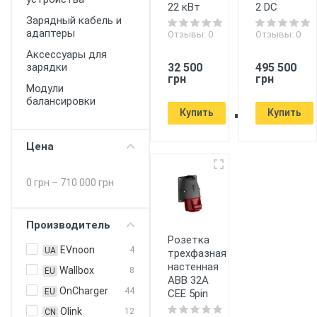
22 кВт
2 DC
Зарядный кабель и
адаптеры
Отзывы: 0
Отзывы: 0
Аксессуары для
32 500
495 500
зарядки
грн
грн
Модули
балансировки
Купить
Купить
Цена
0 грн
–
710 000 грн
Производитель
Розетка
EVnoon
4
UA
трехфазная
настенная
Wallbox
8
EU
ABB 32А
OnCharger
44
EU
CEE 5pin
Olink
12
CN