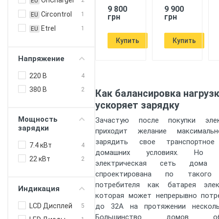
OnCharger
2
EU
9 800
9 900
Circontrol
1
EU
грн
грн
Etrel
1
EU
Купить
Купить
Напряжение
220 В
4
380 В
2
Как балансировка нагруз
ускоряет зарядку
Мощность
Зачастую после покупки элек
зарядки
приходит желание максималь
зарядить свое транспортное
7.4 кВт
4
домашних условиях. Но из
22 кВт
2
электрическая сеть дома
спроектирована по такого
потребителя как батарея элек
Индикация
которая может непрерывно потр
LCD Дисплей
до 32А на протяжении несколь
5
Большинство домов обо