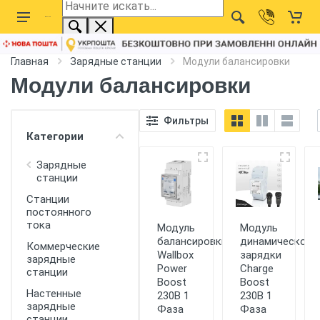
Главная
Зарядные станции
Модули балансировки
Модули балансировки
Фильтры
Категории
Зарядные
станции
Станции
постоянного
тока
Модуль
Модуль
балансировки
динамической
Коммерческие
Wallbox
зарядки
зарядные
Power
Charge
станции
Boost
Boost
Настенные
230В 1
230В 1
зарядные
Фаза
Фаза
станции