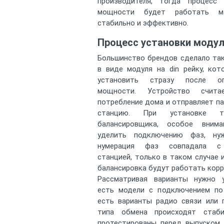
производителя, тогда процесс 
мощности будет работать ма
стабильно и эффективно.
Процесс установки моду
Большинство брендов сделало та
в виде модуля на din рейку, ко
установить стразу после огр
мощности. Устройство счит
потребление дома и отправляет п
станцию. При установке тр
балансировщика, особое вним
уделить подключению фаз, ну
нумерация фаз совпадала с
станцией, только в таком случае 
балансировка будут работать корр
Рассматривая варианты нужно 
есть модели с подключением по
есть варианты радио связи или п
типа обмена происходят стаб
протестированы перед выпуском.