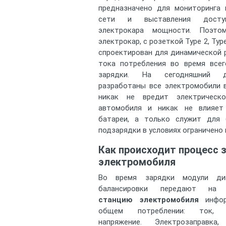
предназначено для мониторинга 
сети и выставления досту
электрокара мощности. Поэто
электрокар, с розеткой Type 2, Typ
спроектирован для динамической 
тока потребления во время всег
зарядки. На сегодняшний 
разработаны все электромобили 
никак не вредит электрическ
автомобиля и никак не влияет
батареи, а только служит для 
подзарядки в условиях ограничено
Как происходит процесс 
электромобиля
Во время зарядки модули дин
балансировки передают н
станцию электромобиля
инфор
общем потреблении: ток, 
напряжение. Электрозаправк