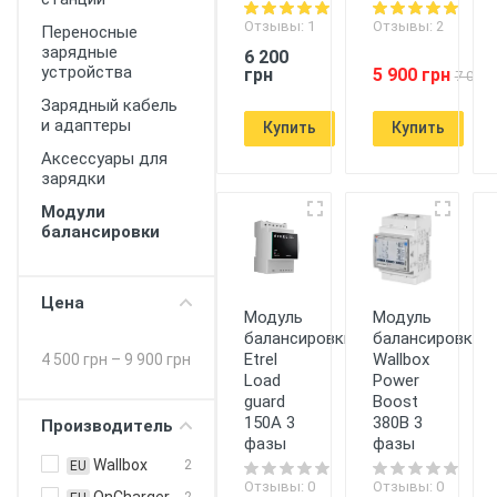
Отзывы: 1
Отзывы: 2
Переносные
зарядные
6 200
устройства
грн
5 900 грн
7 000 
Зарядный кабель
и адаптеры
Купить
Купить
Аксессуары для
зарядки
Модули
балансировки
Цена
Модуль
Модуль
балансировки
балансировки
Etrel
Wallbox
4 500 грн
–
9 900 грн
Load
Power
guard
Boost
150A 3
380В 3
Производитель
фазы
фазы
Wallbox
2
EU
Отзывы: 0
Отзывы: 0