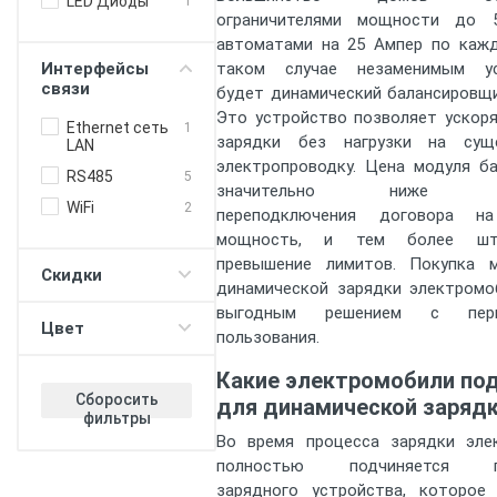
LED Диоды
1
ограничителями мощности до 
автоматами на 25 Ампер по кажд
Интерфейсы
таком случае незаменимым ус
связи
будет динамический балансировщи
Это устройство позволяет ускор
Ethernet сеть
1
зарядки без нагрузки на сущ
LAN
электропроводку. Цена модуля б
RS485
5
значительно ниже ст
WiFi
2
переподключения договора н
мощность, и тем более шт
превышение лимитов. Покупка 
Скидки
динамической зарядки электромо
выгодным решением с пер
Цвет
пользования.
Какие электромобили по
Сборосить
для динамической заряд
фильтры
Во время процесса зарядки эле
полностью подчиняется па
зарядного устройства, которое