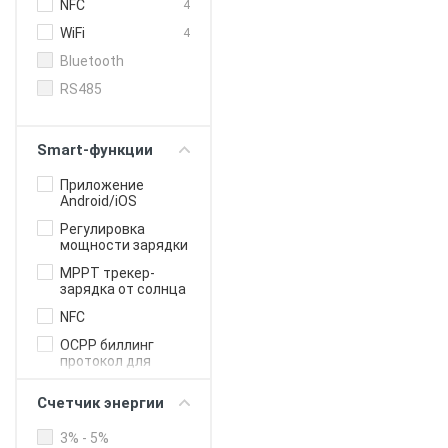
NFC
4
WiFi
4
Bluetooth
RS485
Smart-функции
Приложение
Android/iOS
Регулировка
мощности зарядки
MPPT трекер-
зарядка от солнца
NFC
OCPP биллинг
протокол для
бизнеса
Счетчик энергии
Онлайн-
управление
3% - 5%