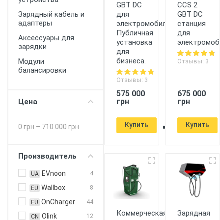
GBT DC
CCS 2
для
GBT DC
Зарядный кабель и
адаптеры
электромобилей.
станция
Публичная
для
Аксессуары для
установка
электромоб
зарядки
для
бизнеса.
Модули
Отзывы: 3
балансировки
Отзывы: 3
575 000
675 000
грн
грн
Цена
Купить
Купить
0 грн
–
710 000 грн
Производитель
EVnoon
4
UA
Wallbox
8
EU
OnCharger
44
EU
Коммерческая
Зарядная
Olink
12
CN