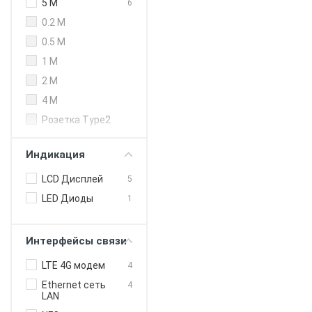
250 кВт (DC)
5 M
6
300 кВт
0.2 M
0.5 M
1 M
2 M
4 M
Розетка Type2
Индикация
LCD Дисплей
5
LED Диоды
1
Интерфейсы связи
LTE 4G модем
4
Ethernet сеть
4
LAN