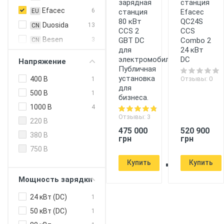
зарядная
станция
Efacec
6
станция
Efacec
EU
80 кВт
QC24S
Duosida
13
CN
CCS 2
CCS
Besen
GBT DC
Combo 2
3
CN
для
24 кВт
EN Plus
3
CN
электромобилей.
DC
Напряжение
Публичная
Feyree
5
CN
установка
Отзывы: 0
400 В
1
HiSmart
2
CN
для
500 В
1
бизнеса.
Zencar
24
CN
1000 В
4
ABB
4
EU
Отзывы: 3
220 В
ABL
3
EU
475 000
520 900
380 В
грн
грн
Alfen
1
EU
750 В
Circontrol
5
EU
Купить
Купить
Enelion
2
EU
Мощность зарядки
Etrel
4
EU
24 кВт (DC)
1
Hager
1
EU
50 кВт (DC)
1
Heidelberg
1
EU