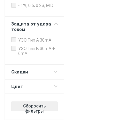
Балансировка
мощности дом -
<1%, 0.5, 0.2S, MID
электромобиль
Балансировка
мощности
Защита от удара
зарядные станци
током
Push-уведомления
УЗО Тип А 30mA
Регулировка
УЗО Тип B 30mA +
лимита зарядки
6mA
Таймер (для DC
протокола)
Скидки
V2G - питание
дома/офиса 380В
V2H - повербанк с
Цвет
электромобиля
Прием оплаты
Сборосить
WiFi
фильтры