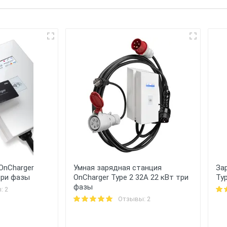
OnCharger
Умная зарядная станция
За
три фазы
OnCharger Type 2 32A 22 кВт три
Typ
фазы
: 2
Отзывы: 2