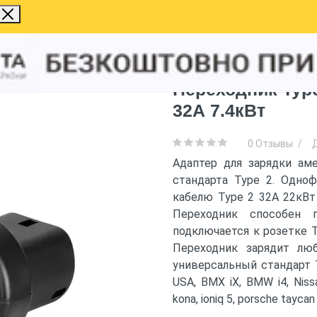
ходник Type 2 – Type 1 Olink с фиксатором 32А 7.4кВт
Переходник Type
32А 7.4кВт
0 Отзывы
/
Адаптер для зарядки ам
стандарта Type 2. Одноф
кабелю Type 2 32А 22кВт
Переходник способен 
подключается к розетке T
Переходник зарядит лю
универсальный стандарт Ty
USA, BMX iX, BMW i4, Nissa
kona, ioniq 5, porsche taycan 