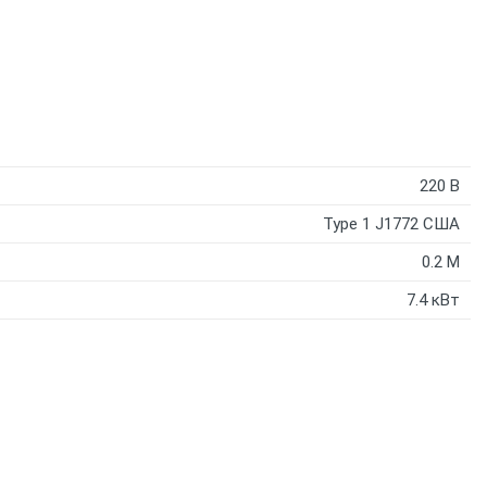
220 В
Type 1 J1772 США
0.2 M
7.4 кВт