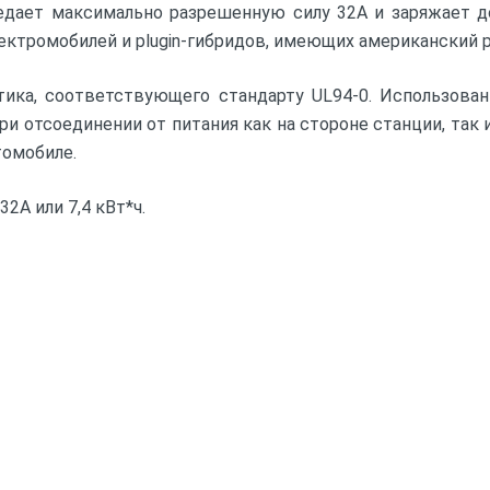
редает максимально разрешенную силу 32А и заряжает до
ектромобилей и plugin-гибридов, имеющих американский р
стика, соответствующего стандарту UL94-0. Использова
ри отсоединении от питания как на стороне станции, так
томобиле.
А или 7,4 кВт*ч.