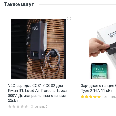
Также ищут
V2G зарядка CCS1 / CCS2 для
Зарядная станция 
Rivian R1, Lucid Air, Porsche taycan
Type 2 16A 11 кВт 
800V. Двунаправленная станция
Отзывы
22кВт.
Отзывы: 5