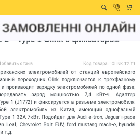
 2 – Type 1 Olink с фиксатором
Добавить отзыв
Код товара:
OLINK-T2-T1
ериканских электромобилей от станций европейского
азный переходник Olink подключается к трехфазному
 и производит зарядку электромобилей по одной фазе.
передавать заряд мощностью 7,4 кВт-ч. Адаптер
ype 1 (J1772) и фиксируется в разъеме электромобиля.
бой электромобиль из Китая, имеющий однофазный
pe 1 32А 7кВт. Подойдет для Audi e-tron, Jaguar i-pace
n Leaf, Chevrolet Bolt EUV, ford mustang mach-e, hyundai
и т.д.