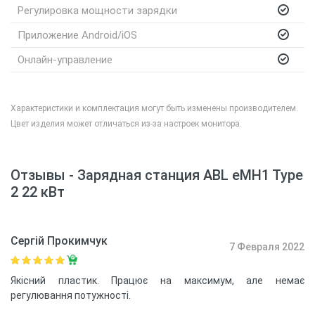
Регулировка мощности зарядки
Приложение Android/iOS
К
Онлайн-управление
Характеристики и комплектация могут быть изменены производителем.
Цвет изделия может отличаться из-за настроек монитора.
Отзывы - Зарядная станция ABL eMH1 Type
2 22 кВт
Сергій Прокимчук
7 Февраля 2022
Якісний пластик. Працює на максимум, але немає
регулювання потужності.