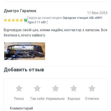
Дмитро Гарапюк
11 Мая 2024
[ відгук до схожої моделі
Зарядная станция ABL eMH1
Type 2 11 кВт
]
Відповідає своїй ціні, клеми надійні, контактор з запасом. Вся
безпека є, нічого зайвого.
Добавить отзыв
Плохо
Так себе
Нормально
Хорошо
Отлично
Комментарий