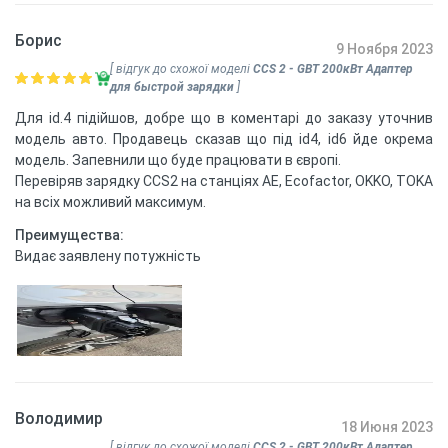
Борис
9 Ноября 2023
[ відгук до схожої моделі
CCS 2 - GBT 200кВт Адаптер
для быстрой зарядки
]
Для id.4 підійшов, добре що в коментарі до заказу уточнив
модель авто. Продавець сказав що під id4, id6 йде окрема
модель. Запевнили що буде працювати в європі.
Перевіряв зарядку CCS2 на станціях АЕ, Ecofactor, OKKO, TOKA
на всіх можливий максимум.
Преимущества:
Видає заявлену потужність
Володимир
18 Июня 2023
[ відгук до схожої моделі
CCS 2 - GBT 200кВт Адаптер