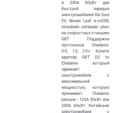
и 200A 60кВт для
быстрой зарядки
электромобилей Kia Soul
EV, Nissan Leaf e-nv200,
mitsubishi outlander phev
на скоростных станциях
GBT. Поддержка
протоколов Chademo:
0.9, 1.0, 2.0+. Купите
адаптер GBT DC to
Chademo который
заряжает
электромобили с
максимальной
мощностью, которую
принимает Chademo
разъем - 125А 50кВт или
200A 60кВт. Китайские
электромобили с