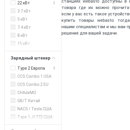
станциях webasto доступны в 
22 кВт
2
Heidelberg
1
EU
товара где их можно прочита
3.7 кВт
Juice
1
EU
если у вас есть такое устройств
Technology
5 кВт
купить товары webasto тогд
KEBA
3
нашим специалистам и мы вам 
EU
7.4 кВт
решение для вашей задачи.
Mennekes
2
EU
8 кВт
NRGkick
1
EU
15 кВт
Phoenix
1
20 кВт (DC)
EU
Contact
Зарядный штекер
24 кВт (DC)
Schneider
2
EU
30 кВт (DC)
Type 2 Европа
3
Electric
40 кВт (DC)
CCS Combo 1 USA
Teltonika
1
EU
50 кВт (DC)
CCS Combo 2 EU
Webasto
4
EU
80 кВт
CHAdeMO
myenergi
1
UK
120 кВт
GB/T Китай
EVBox
1
US
150 кВт (DC)
NACS / Tesla США
Tesla
1
US
160 кВт
Type 1 J1772 США
200 кВт (DC)