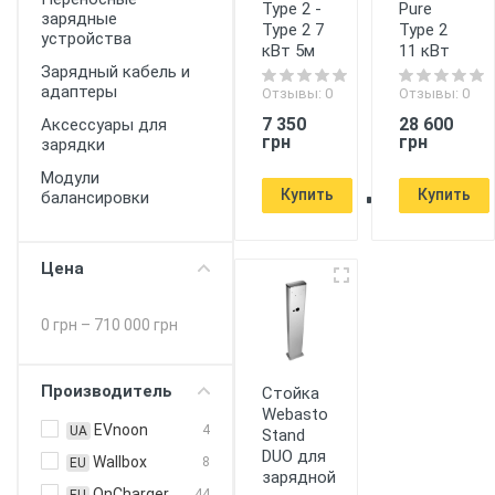
Type 2 -
Pure
зарядные
Type 2 7
Type 2
устройства
кВт 5м
11 кВт
Зарядный кабель и
адаптеры
Отзывы: 0
Отзывы: 0
7 350
28 600
Аксессуары для
грн
грн
зарядки
Модули
Купить
Купить
балансировки
Цена
0 грн
–
710 000 грн
Производитель
Стойка
Webasto
EVnoon
4
UA
Stand
DUO для
Wallbox
8
EU
зарядной
OnCharger
44