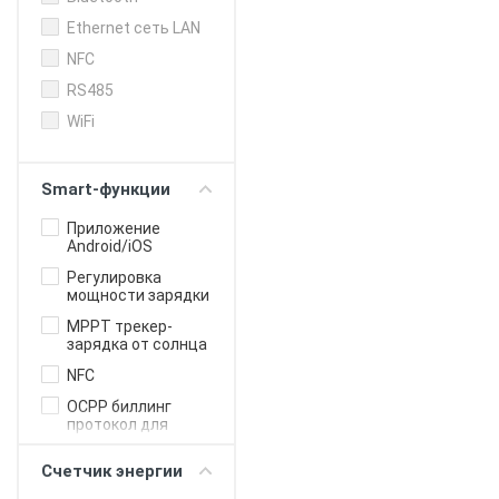
Ethernet сеть LAN
NFC
RS485
WiFi
Smart-функции
Приложение
Android/iOS
Регулировка
мощности зарядки
MPPT трекер-
зарядка от солнца
NFC
OCPP биллинг
протокол для
бизнеса
Счетчик энергии
Онлайн-
управление