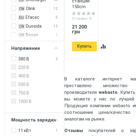
EU
станции
150cm
Olink
12
CN
Efacec
6
EU
Отзывы: 0
Duosida
21 200
13
CN
грн
Besen
3
CN
EN Plus
3
CN
Купить
Напряжение
Feyree
5
CN
380 В
3
HiSmart
2
CN
220 В
Zencar
24
CN
400 В
В каталоге интернет ма
ABB
4
EU
500 В
преставлено множеств
ABL
3
EU
производителя
webasto
. Купит
750 В
Alfen
1
EU
вы можете у нас по лучшей 
1000 В
Продукция компании webasto и
Circontrol
5
EU
соотношение цена/качество
Enelion
2
EU
аналогам на рынке.
Мощность зарядки
Etrel
4
EU
Отзывы
покупателей о зар
11 кВт
1
Hager
1
EU