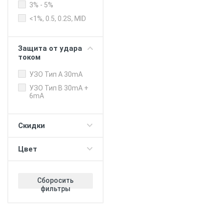
3% - 5%
Балансировка
мощности дом -
<1%, 0.5, 0.2S, MID
электромобиль
Балансировка
мощности
Защита от удара
зарядные станци
током
Push-уведомления
УЗО Тип А 30mA
Регулировка
УЗО Тип B 30mA +
лимита зарядки
6mA
Таймер (для DC
протокола)
Скидки
V2G - питание
дома/офиса 380В
V2H - повербанк с
Цвет
электромобиля
Прием оплаты
Сборосить
WiFi
фильтры