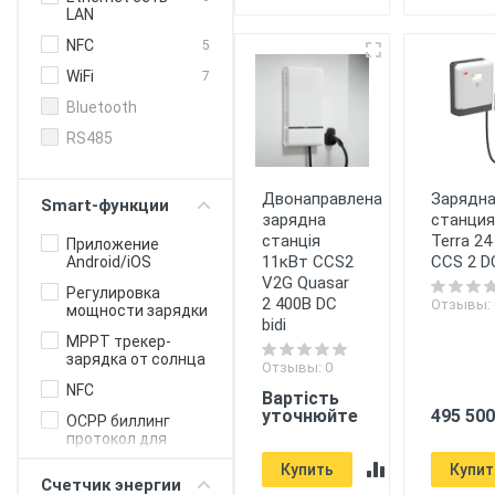
LAN
NFC
5
WiFi
7
Bluetooth
RS485
Двонаправлена
Зарядн
Smart-функции
зарядна
станция
станція
Terra 24
Приложение
11кВт CCS2
CCS 2 D
Android/iOS
V2G Quasar
Регулировка
2 400В DC
Отзывы: 
мощности зарядки
bidi
MPPT трекер-
зарядка от солнца
Отзывы: 0
NFC
Вартість
уточнюйте
495 500
OCPP биллинг
протокол для
бизнеса
Купить
Купит
Счетчик энергии
Онлайн-