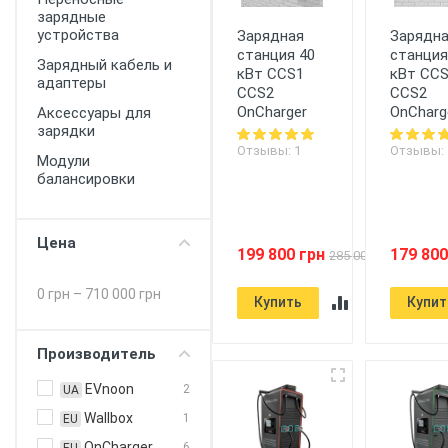
зарядные
устройства
Зарядная
Зарядн
станция 40
станция
Зарядный кабель и
кВт CCS1
кВт CC
адаптеры
CCS2
CCS2
OnCharger
OnCharg
Аксессуары для
зарядки
Отзывы: 1
Отзывы: 
Модули
балансировки
Цена
199 800 грн
179 800
285 000 грн
0 грн
–
710 000 грн
Купить
Купит
Производитель
EVnoon
2
UA
Wallbox
1
EU
OnCharger
6