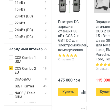
11 кВт
1
Heidelberg
EU
15 кВт
1
Juice
EU
Technology
20 кВт (DC)
1
Быстрая DC
Зарядн
KEBA
EU
22 кВт
2
зарядная
станция
Mennekes
EU
24 кВт (DC)
2
станция 80
CCS 2 C
кВт CCS 2 +
15 кВт 
NRGkick
EU
30 кВт (DC)
3
GBT DC для
фазы 38
Phoenix
40 кВт (DC)
EU
2
электромобилей,
для Rivia
Contact
Зарядный штекер
коммерческая
Lucid, B
50 кВт (DC)
1
Porsche,
Schneider
EU
80 кВт
CCS Combo 1
2
5
Electric
Ford, Te
Отзывы: 2
USA
120 кВт
1
Teltonika
EU
CCS Combo 2
Отзывы: 
19
160 кВт
1
EU
Webasto
EU
240 кВт (DC)
1
CHAdeMO
myenergi
8
475 000 грн
115 000
UK
3.7 кВт
GB/T Китай
45
EVBox
US
5 кВт
Купить
Купит
NACS / Tesla
7
Tesla
US
США
7.4 кВт
Type 1 J1772
13
150 кВт (DC)
США