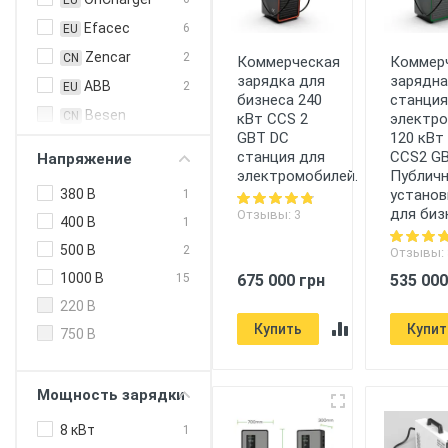
EU
Efacec
6
EU
Zencar
2
CN
Коммерческая
Коммер
зарядка для
зарядна
ABB
2
EU
бизнеса 240
станция
Besen
CN
кВт CCS 2
электр
GBT DC
120 кВт
Duosida
CN
станция для
CCS2 GB
Напряжение
EN Plus
CN
электромобилей.
Публичн
380 В
установ
1
Feyree
CN
для биз
Отзывы: 3
400 В
1
HiSmart
CN
500 В
2
Отзывы: 
Olink
CN
1000 В
15
675 000 грн
535 000
ABL
EU
220 В
Alfen
EU
Купить
Купит
750 В
Circontrol
EU
Enelion
EU
Мощность зарядки
Etrel
EU
8 кВт
1
Hager
EU