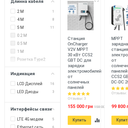
Длинна кабеля
200 кВт (DC)
Type 2 Европа
59
250 кВт (DC)
2 M
1
300 кВт
4 M
8
5 M
11
0.2 M
Станция
MPPT
0.5 M
OnCharger
зарядна
V2V MPPT
станция
1 M
30 кВт CCS2
электр
Розетка Type2
GBT DC для
от
зарядки
солнечн
электромобилей
панелей
Индикация
от
CCS2 G
солнечных
DC-DC 2
LCD Дисплей
16
панелей
LED Диоды
3
Отзывы: 
Отзывы: 3
155 000 грн
99 800 
158 000 грн
Интерфейсы связи
LTE 4G модем
5
Купить
Купит
Ethernet сеть
6