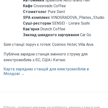
Автомийка
Spalatorie Auto Grand Hall
Кафе
Crossroads Coffee
Стоматолог
Pure Dent
SPA комплекс
VINOGRADOVA_Pilates_Studio
Суші-ресторан
SENSEI - Livrare Sushi
Кав'ярня
Drunch Coffee
Заклад швидкого харчування
Car Go
Біля станції поруч є готелі: Cosmos Hotel, Villa Arus
Публічна зарядна станція змінного струму для
електромобілів з ЄС, США і Китаю.
Карта зарядних станцій для електромобілів в
Молдові →
EVnoon
- інтернет магазин де підберуть зарядні станції для