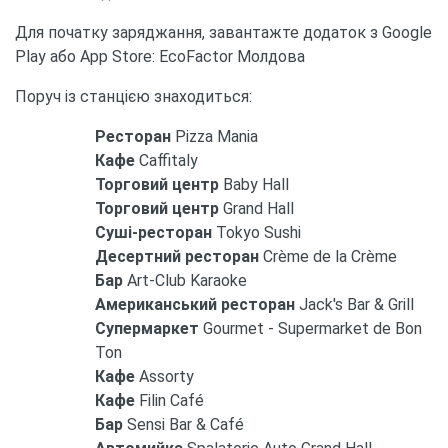
Для початку заряджання, завантажте додаток з Google
Play або App Store: EcoFactor Молдова
Поруч із станцією знаходиться:
Ресторан
Pizza Mania
Кафе
Caffitaly
Торговий центр
Baby Hall
Торговий центр
Grand Hall
Суші-ресторан
Tokyo Sushi
Десертний ресторан
Crème de la Crème
Бар
Art-Club Karaoke
Американський ресторан
Jack's Bar & Grill
Супермаркет
Gourmet - Supermarket de Bon
Ton
Кафе
Assorty
Кафе
Filin Café
Бар
Sensi Bar & Café