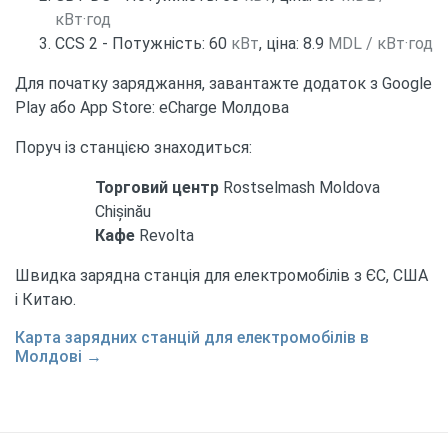
кВт·год
CCS 2 - Потужність: 60
кВт
, ціна: 8.9
MDL / кВт·год
Для початку заряджання, завантажте додаток з Google
Play або App Store: eCharge Молдова
Поруч із станцією знаходиться:
Торговий центр
Rostselmash Moldova
Chișinău
Кафе
Revolta
Швидка зарядна станція для електромобілів з ЄС, США
і Китаю.
Карта зарядних станцій для електромобілів в
Молдові →