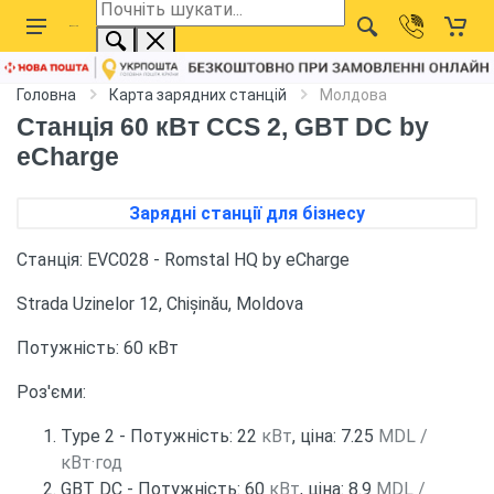
Головна
Карта зарядних станцій
Молдова
Станція 60 кВт CCS 2, GBT DC by
eCharge
Зарядні станції для бізнесу
Станція: EVC028 - Romstal HQ by eCharge
Strada Uzinelor 12, Chișinău, Moldova
Потужність: 60 кВт
Роз'єми:
Type 2 - Потужність: 22
кВт
, ціна: 7.25
MDL /
кВт·год
GBT DC - Потужність: 60
кВт
, ціна: 8.9
MDL /