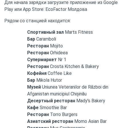
Для начала зарядки загрузите приложение из Google
Play или App Store: EcoFactor Молдова
Рядом со станцией находится:
Спортивный зал
Marts Fitness
Бар
Caramboli
Ресторан
Mojito
Ресторан
Orhideea
Супермаркет
Nr 1
Ресторан
Crosta Kitchen & Bakery
Кофейня
Coffee Like
Бар
Mikola Hutor
Музей
Uniunea Veteranilor de Război din
Afganistan municipiul Chișinău
Десертный ресторан
Mady's Bakery
Кафе
Smoothie Bar
Ресторан
Torro Burgers
Азиатский ресторан
Momo Asian Bar