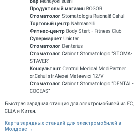
Бар
Manayoki sushi
Продуктовый магазин
ROGOB
Стоматолог
Stomatologia Raională Cahul
Торговый центр
Nahmanelli
Фитнес-центр
Body Start - Fitness Club
Супермаркет
Unistar
Стоматолог
Dentarius
Стоматолог
Cabinet Stomatologic "STOMA-
STAVER"
Консультант
Centrul Medical MediPartner
or.Cahul str.Alexei Mateevici 12/V
Стоматолог
Cabinet Stomatologic "DENTAL-
COCEAS"
Быстрая зарядная станция для электромобилей из ЕС,
США и Китая.
Карта зарядных станций для электромобилей в
Молдове →