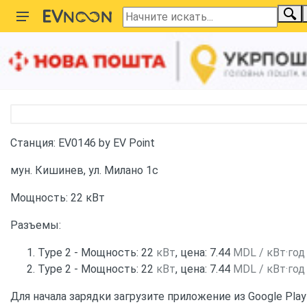
Главная
Карта зарядных станций
Молдова
Станция 22 кВт Type 2 by EV Point
Станция: EV0146 by EV Point
мун. Кишинев, ул. Милано 1c
Мощность: 22 кВт
Разъемы:
Type 2 - Мощность: 22
кВт
, цена: 7.44
MDL / кВт·год
Type 2 - Мощность: 22
кВт
, цена: 7.44
MDL / кВт·год
Для начала зарядки загрузите приложение из Google Play