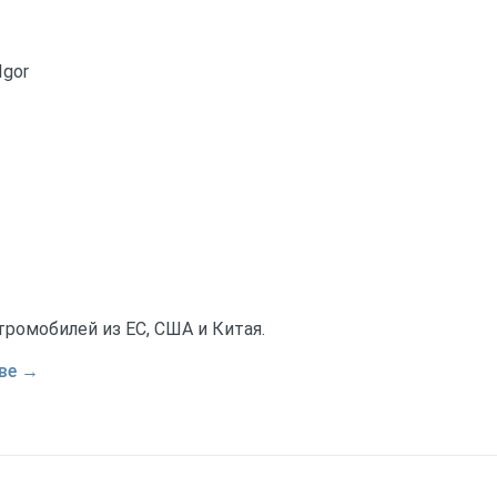
Igor
тромобилей из ЕС, США и Китая.
ве →