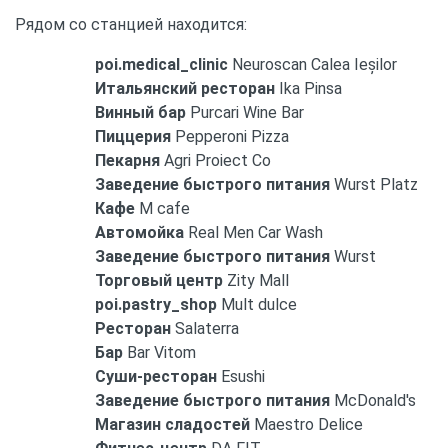
Рядом со станцией находится:
poi.medical_clinic
Neuroscan Calea Ieșilor
Итальянский ресторан
Ika Pinsa
Винный бар
Purcari Wine Bar
Пиццерия
Pepperoni Pizza
Пекарня
Agri Proiect Co
Заведение быстрого питания
Wurst Platz
Кафе
M cafe
Автомойка
Real Men Car Wash
Заведение быстрого питания
Wurst
Торговый центр
Zity Mall
poi.pastry_shop
Mult dulce
Ресторан
Salaterra
Бар
Bar Vitom
Суши-ресторан
Esushi
Заведение быстрого питания
McDonald's
Магазин сладостей
Maestro Delice