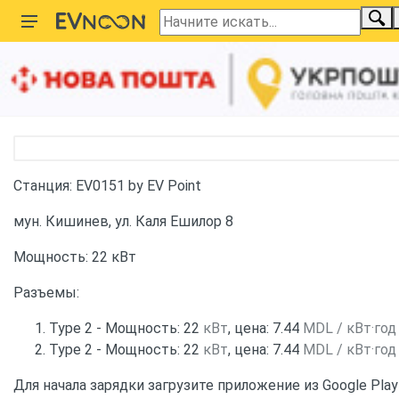
Главная
Карта зарядных станций
Молдова
Станция 22 кВт Type 2 by EV Point
Станция: EV0151 by EV Point
мун. Кишинев, ул. Каля Ешилор 8
Мощность: 22 кВт
Разъемы:
Type 2 - Мощность: 22
кВт
, цена: 7.44
MDL / кВт·год
Type 2 - Мощность: 22
кВт
, цена: 7.44
MDL / кВт·год
Для начала зарядки загрузите приложение из Google Play