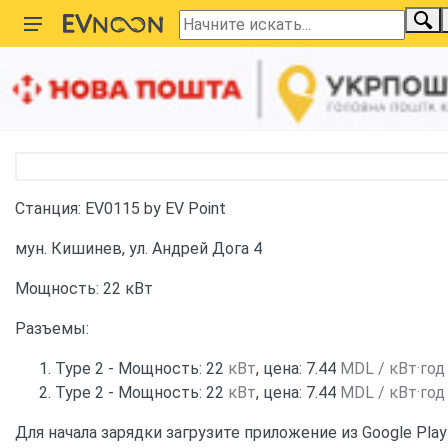
Главная
Карта зарядных станций
Молдова
Станция 22 кВт Type 2 by EV Point
Станция: EV0115 by EV Point
мун. Кишинев, ул. Андрей Дога 4
Мощность: 22 кВт
Разъемы:
Type 2 - Мощность: 22
кВт
, цена: 7.44
MDL / кВт·год
Type 2 - Мощность: 22
кВт
, цена: 7.44
MDL / кВт·год
Для начала зарядки загрузите приложение из Google Play