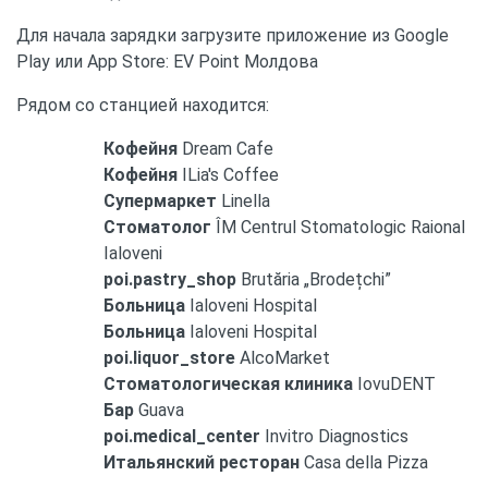
Для начала зарядки загрузите приложение из Google
Play или App Store: EV Point Молдова
Рядом со станцией находится:
Кофейня
Dream Cafe
Кофейня
ILia's Coffee
Супермаркет
Linella
Стоматолог
ÎM Centrul Stomatologic Raional
Ialoveni
poi.pastry_shop
Brutăria „Brodețchi”
Больница
Ialoveni Hospital
Больница
Ialoveni Hospital
poi.liquor_store
AlcoMarket
Стоматологическая клиника
IovuDENT
Бар
Guava
poi.medical_center
Invitro Diagnostics
Итальянский ресторан
Casa della Pizza