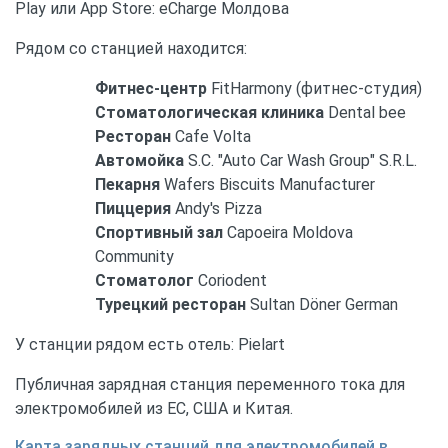
Play или App Store: eCharge Молдова
Рядом со станцией находится:
Фитнес-центр
FitHarmony (фитнес-студия)
Стоматологическая клиника
Dental bee
Ресторан
Cafe Volta
Автомойка
S.C. "Auto Car Wash Group" S.R.L.
Пекарня
Wafers Biscuits Manufacturer
Пиццерия
Andy's Pizza
Спортивный зал
Capoeira Moldova
Community
Стоматолог
Coriodent
Турецкий ресторан
Sultan Döner German
У станции рядом есть отель: Pielart
Публичная зарядная станция переменного тока для
электромобилей из ЕС, США и Китая.
Карта зарядных станций для электромобилей в