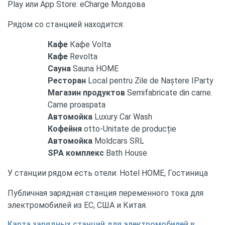
Play или App Store: eCharge Молдова
Рядом со станцией находится:
Кафе
Кафе Volta
Кафе
Revolta
Сауна
Sauna HOME
Ресторан
Local pentru Zile de Naștere IParty
Магазин продуктов
Semifabricate din carne.
Carne proaspata
Автомойка
Luxury Car Wash
Кофейня
otto-Unitate de producție
Автомойка
Moldcars SRL
SPA комплекс
Bath House
У станции рядом есть отели: Hotel HOME, Гостиница
Публичная зарядная станция переменного тока для
электромобилей из ЕС, США и Китая.
Карта зарядных станций для электромобилей в