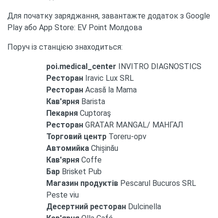
Для початку заряджання, завантажте додаток з Google
Play або App Store: EV Point Молдова
Поруч із станцією знаходиться:
poi.medical_center
INVITRO DIAGNOSTICS
Ресторан
Iravic Lux SRL
Ресторан
Acasă la Mama
Кав'ярня
Barista
Пекарня
Cuptoraş
Ресторан
GRATAR MANGAL/ МАНГАЛ
Торговий центр
Toreru-opv
Автомийка
Chișinău
Кав'ярня
Coffe
Бар
Brisket Pub
Магазин продуктів
Pescarul Bucuros SRL
Peste viu
Десертний ресторан
Dulcinella