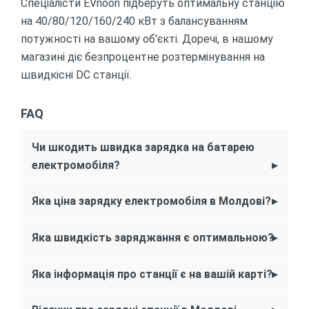
Спеціалісти EVnoon підберуть оптимальну станцію
на 40/80/120/160/240 кВт з балансуванням
потужності на вашому об'єкті. Доречі, в нашому
магазині діє безпроцентне розтермінування на
швидкісні DC станції.
FAQ
Чи шкодить швидка зарядка на батарею
електромобіля?
Коротко: при правильному використанні — ні.
Яка ціна зарядку електромобіля в Молдові?
Батареї сучасних електромобілів мають
гарантію до 8 років, а контролер BMS слідкує
Середня вартість на станції постійного
Яка швидкість заряджання є оптимальною?
за параметрами високовольтної батареї в
струму: ~9.5 MDL/kWh — залежить від локації
реальному часі. Рекомендуємо заряджати
та оператора. Використовуйте карту на цій
Якщо ви проводите час поруч дві години і
Яка інформація про станції є на вашій карті?
електромобіль до 80% при щоденному
сторінці для зрозуміти скільки коштує зарядка
більше тоді підійдуть станції 40 кВт і вище, та
використанні, і до 100% за 2-4 години перед
електромобіля в Молдові.
120 kW+ для швидких зупинок на трасі між
При натисканні на маркер станції ви