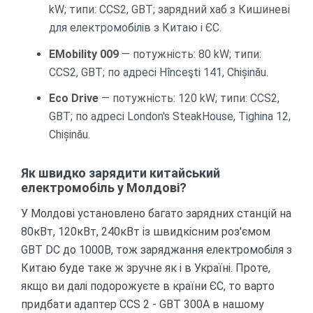
kW; типи: CCS2, GBT; зарядний хаб з Кишиневі
для електромобілів з Китаю і ЄС.
EMobility 009
— потужність: 80 kW; типи:
CCS2, GBT; по адресі Hînceşti 141, Chișinău.
Eco Drive
— потужність: 120 kW; типи: CCS2,
GBT; по адресі London's SteakHouse, Tighina 12,
Chișinău.
Як швидко зарядити китайський
електромобіль у Молдові?
У Молдові установлено багато зарядних станцій на
80кВт, 120кВт, 240кВт із швидкісним роз'ємом
GBT DC до 1000В, тож заряджання електромобіля з
Китаю буде таке ж зручне як і в Україні. Проте,
якщо ви далі подорожуєте в країни ЄС, то варто
придбати адаптер CCS 2 - GBT 300A в нашому