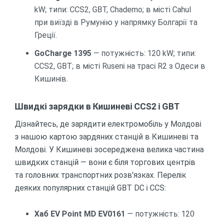
kW; типи: CCS2, GBT, Chademo; в місті Cahul
при виїзді в Румунію у напрямку Болгарії та
Греції.
GoCharge 1395
— потужність: 120 kW; типи:
CCS2, GBT; в місті Ruseni на трасі R2 з Одеси в
Кишинів.
Швидкі зарядки в Кишиневі CCS2 і GBT
Дізнайтесь, де зарядити електромобіль у Молдові
з нашою картою зардяних станцій в Кишиневі та
Молдові. У Кишиневі зосереджена велика частина
швидких станцій — вони є біля торгових центрів
та головних транспортних розв'язках. Перелік
деяких популярних станцій GBT DC і CCS:
Хаб EV Point MD EV0161
— потужність: 120