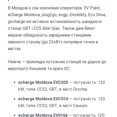
В Молдові є сім ключових операторів: EV Point,
eCharge Moldova, plug2go, evgp, Emobility, Eco Drive,
gocharge які активно встановлюють швидкісні
станції GBT і CCS біля трас. Також дані білінг
мережі обладнують зарядними станціями
змінного струму (до 22кВт) популярні точки в
містах.
Нижче — приклади потужних станцій по дорозі до
аеропорту Кишинів та країн ЄС:
echarge Moldova EVC025
— потужність: 120
kW; типи: CCS2, GBT; в місті Drochia.
echarge Moldova EVC016
— потужність: 120
kW; типи: CCS2, GBT; в місті Causeni.
echarge Moldova EV0166
— потужність: 120