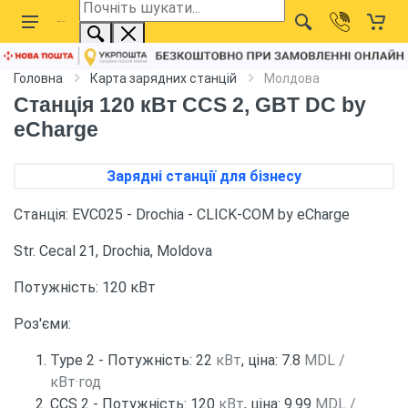
Головна
Карта зарядних станцій
Молдова
Станція 120 кВт CCS 2, GBT DC by
eCharge
Зарядні станції для бізнесу
Станція: EVC025 - Drochia - CLICK-COM by eCharge
Str. Cecal 21, Drochia, Moldova
Потужність: 120 кВт
Роз'єми:
Type 2 - Потужність: 22
кВт
, ціна: 7.8
MDL /
кВт·год
CCS 2 - Потужність: 120
кВт
, ціна: 9.99
MDL /