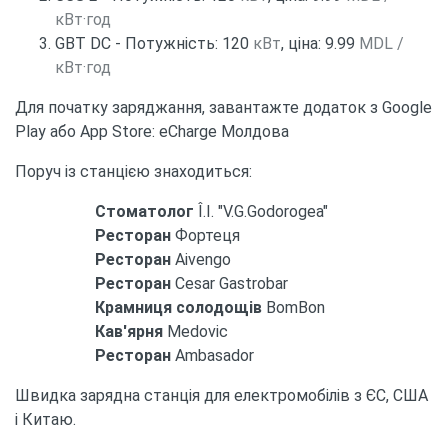
кВт·год
GBT DC - Потужність: 120
кВт
, ціна: 9.99
MDL /
кВт·год
Для початку заряджання, завантажте додаток з Google
Play або App Store: eCharge Молдова
Поруч із станцією знаходиться:
Стоматолог
Î.I. "V.G.Godorogea"
Ресторан
Фортеця
Ресторан
Aivengo
Ресторан
Cesar Gastrobar
Крамниця солодощів
BomBon
Кав'ярня
Medovic
Ресторан
Ambasador
Швидка зарядна станція для електромобілів з ЄС, США
і Китаю.