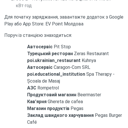
кВт·год
Для початку заряджання, завантажте додаток з Google
Play або App Store: EV Point Молдова
Поруч із станцією знаходиться:
Автосервіс
Pit Stop
Турецький ресторан
Zeras Restaurant
poi.ukrainian_restaurant
Kuhnya
Автосервіс
Caragon-Com SRL
poi.educational_institution
Spa Therapy -
Școala de Masaj
АЗС
Rompetrol
Продуктовий магазин
Beermaster
Кав'ярня
Ghereta de cafea
Магазин продуктів
Pegas
Заклад швидкого харчування
Pegas Burger
Café