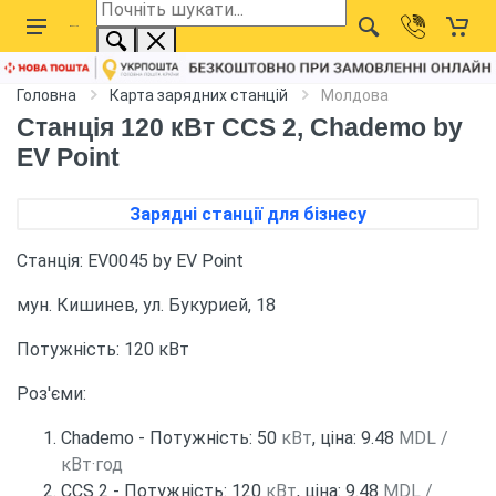
Головна
Карта зарядних станцій
Молдова
Станція 120 кВт CCS 2, Chademo by
EV Point
Зарядні станції для бізнесу
Станція: EV0045 by EV Point
мун. Кишинев, ул. Букурией, 18
Потужність: 120 кВт
Роз'єми:
Chademo - Потужність: 50
кВт
, ціна: 9.48
MDL /
кВт·год
CCS 2 - Потужність: 120
кВт
, ціна: 9.48
MDL /