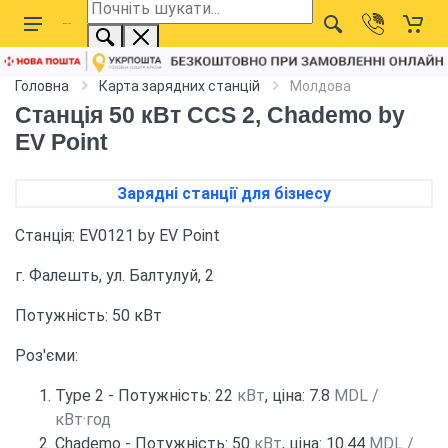
Головна
Карта зарядних станцій
Молдова
Станція 50 кВт CCS 2, Chademo by
EV Point
Зарядні станції для бізнесу
Станція: EV0121 by EV Point
г. Фалешть, ул. Балтулуй, 2
Потужність: 50 кВт
Роз'єми:
Type 2 - Потужність: 22
кВт
, ціна: 7.8
MDL /
кВт·год
Chademo - Потужність: 50
кВт
, ціна: 10.44
MDL /