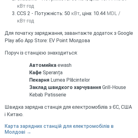
кВт·год
CCS 2 - Потужність: 50
кВт
, ціна: 10.44
MDL /
кВт·год
Для початку заряджання, завантажте додаток з Google
Play або App Store: EV Point Молдова
Поруч із станцією знаходиться:
Автомийка
ewash
Кафе
Speranța
Пекарня
Lumea Plăcintelor
Заклад швидкого харчування
Grill-House
Kebab Patisserie
Швидка зарядна станція для електромобілів з ЄС, США
і Китаю.
Карта зарядних станцій для електромобілів в
Молдові →