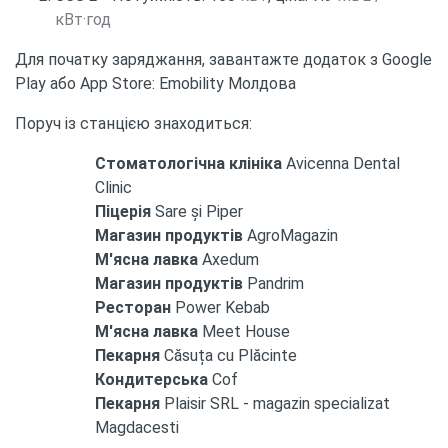
кВт·год
Для початку заряджання, завантажте додаток з Google
Play або App Store: Emobility Молдова
Поруч із станцією знаходиться:
Стоматологічна клініка
Avicenna Dental
Clinic
Піцерія
Sare și Piper
Магазин продуктів
AgroMagazin
М'ясна лавка
Axedum
Магазин продуктів
Pandrim
Ресторан
Power Kebab
М'ясна лавка
Meet House
Пекарня
Căsuța cu Plăcinte
Кондитерська
Cof
Пекарня
Plaisir SRL - magazin specializat
Magdacesti