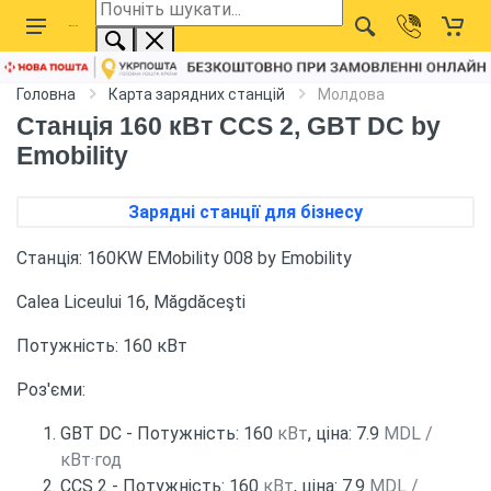
Головна
Карта зарядних станцій
Молдова
Станція 160 кВт CCS 2, GBT DC by
Emobility
Зарядні станції для бізнесу
Станція: 160KW EMobility 008 by Emobility
Calea Liceului 16, Măgdăceşti
Потужність: 160 кВт
Роз'єми:
GBT DC - Потужність: 160
кВт
, ціна: 7.9
MDL /
кВт·год
CCS 2 - Потужність: 160
кВт
, ціна: 7.9
MDL /