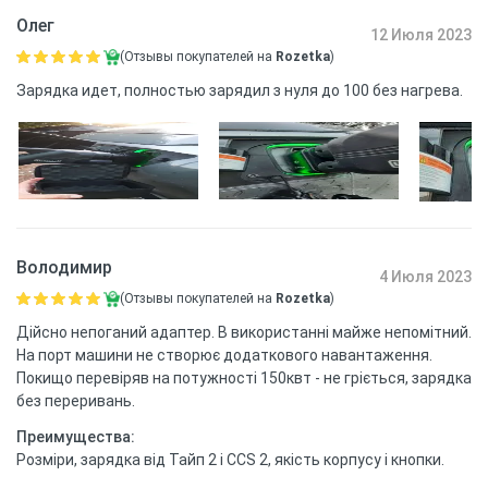
Олег
12 Июля 2023
(Отзывы покупателей на
Rozetka
)
Зарядка идет, полностью зарядил з нуля до 100 без нагрева.
Володимир
4 Июля 2023
(Отзывы покупателей на
Rozetka
)
Дійсно непоганий адаптер. В використанні майже непомітний.
На порт машини не створює додаткового навантаження.
Покищо перевіряв на потужності 150квт - не гріється, зарядка
без переривань.
Преимущества:
Розміри, зарядка від Тайп 2 і CCS 2, якість корпусу і кнопки.