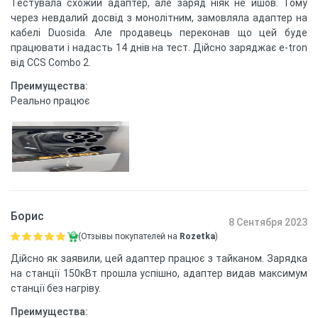
Тестувала схожий адаптер, але заряд ніяк не йшов. Тому
через невдалий досвід з монолітним, замовляла адаптер на
кабелі Duosida. Але продавець переконав що цей буде
працювати і надасть 14 днів на тест. Дійсно заряджає e-tron
від CCS Combo 2.
Преимущества:
Реально працює
Борис
8 Сентября 2023
(Отзывы покупателей на
Rozetka
)
Дійсно як заявили, цей адаптер працює з тайканом. Зарядка
на станції 150кВт прошла успішно, адаптер видав максимум
станції без нагріву.
Преимущества: