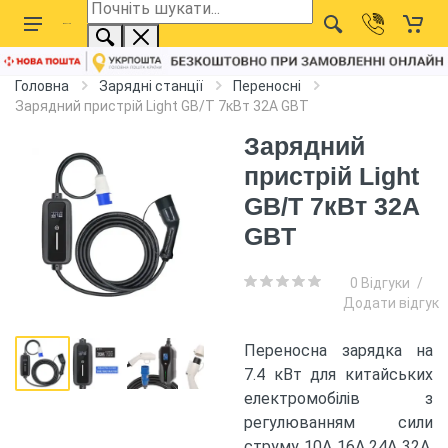
Головна
Зарядні станції
Переносні
Зарядний пристрій Light GB/T 7кВт 32А GBT
Зарядний
пристрій Light
GB/T 7кВт 32А
GBT
0 Відгуки
/
Додати відгук
Переносна зарядка на
7.4 кВт для китайських
електромобілів з
регулюванням сили
струму 10А 16А 24A 32А.