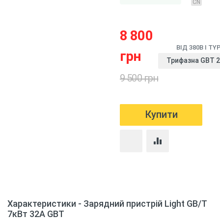
CN
8 800
ВІД 380В І TY
грн
Трифазна GBT 2
9 500 грн
Характеристики - Зарядний пристрій Light GB/T
7кВт 32А GBT