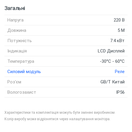
Загальні
Напруга
220 В
Довжина
5 M
Потужність
7.4 кВт
Індикація
LCD Дисплей
Температура
-30°C - 60°C
Силовий модуль
Реле
К
Роз'єм
GB/T Китай
Вологозахист
IP56
Характеристики та комплектація можуть бути змінені виробником.
Колір виробу може відрізнятися через налаштування монітора.