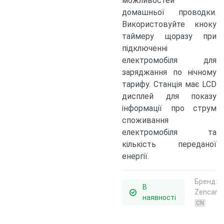
можливостей
домашньої проводки.
Використовуйте кноку
таймеру щоразу при
підключенні
електромобіля для
заряджання по нічному
тарифу. Станція має LCD
дисплей для показу
інформації про струм
споживання
електромобіля та
кількість переданої
енергії.
Бренд:
В
Zencar
наявності
CN