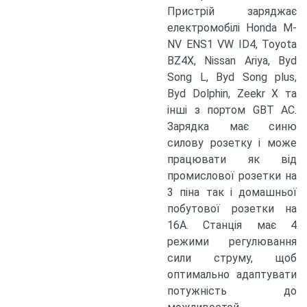
Пристрій заряджає
електромобілі Honda M-
NV ENS1 VW ID4, Toyota
BZ4X, Nissan Ariya, Byd
Song L, Byd Song plus,
Byd Dolphin, Zeekr X та
інші з портом GBT AC.
Зарядка має синю
силову розетку і може
працювати як від
промислової розетки на
3 піна так і домашньої
побутової розетки на
16А. Станція має 4
режими регулювання
сили струму, щоб
оптимально адаптувати
потужність до