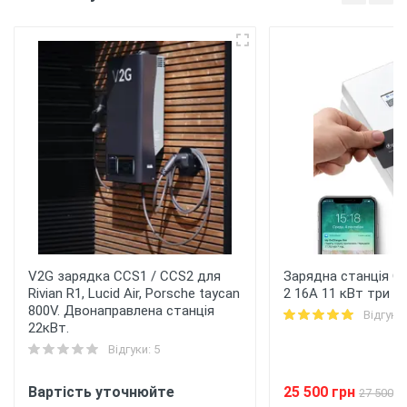
V2G зарядка CCS1 / CCS2 для
Зарядна станція On
Rivian R1, Lucid Air, Porsche taycan
2 16A 11 кВт три ф
800V. Двонаправлена станція
Відгуки:
22кВт.
Відгуки: 5
Вартість уточнюйте
25 500 грн
27 500 г