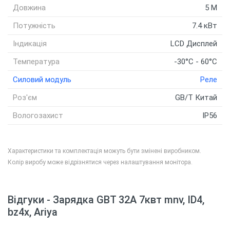
Довжина
5 M
Потужність
7.4 кВт
Індикація
LCD Дисплей
Температура
-30°C - 60°C
Силовий модуль
Реле
Роз'єм
GB/T Китай
Вологозахист
IP56
Характеристики та комплектація можуть бути змінені виробником.
Колір виробу може відрізнятися через налаштування монітора.
К
Відгуки - Зарядка GBT 32A 7квт mnv, ID4,
bz4x, Ariya