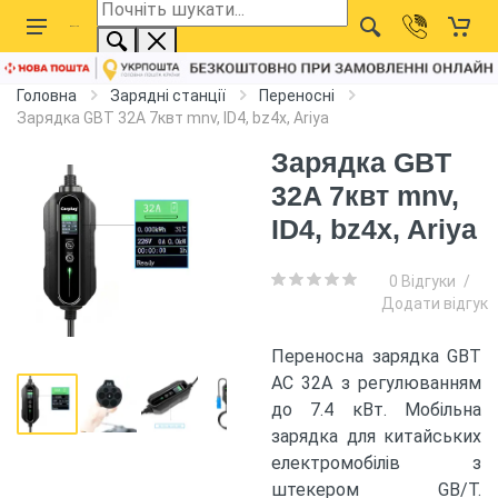
Головна
Зарядні станції
Переносні
Зарядка GBT 32A 7квт mnv, ID4, bz4x, Ariya
Зарядка GBT
32A 7квт mnv,
ID4, bz4x, Ariya
0 Відгуки
/
Додати відгук
Переносна зарядка GBT
AC 32А з регулюванням
до 7.4 кВт. Мобільна
зарядка для китайських
електромобілів з
штекером GB/T.