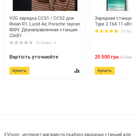
V2G зарядка CCS1 / CCS2 для
Зарядная станция 
Rivian R1, Lucid Air, Porsche taycan
Type 2 16A 11 кВт 
800V. Двунаправленная станция
Отзывы
22кВт.
Отзывы: 5
Вартість уточнюйте
25 500 грн
27 500 г
Купить
Купить
EVnoon
- интернет магазин по подбору зарядных станций для