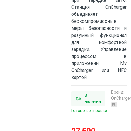
при зарядке авто.
Станция OnCharger
объединяет
бескомпромиссные
меры безопасности и
разумный функционал
для комфортной
зарядки. Управление
процессом в
приложении My
OnCharger или NFC
картой.
Бренд:
В
OnCharge
наличии
EU
Готово к отправке
27 500