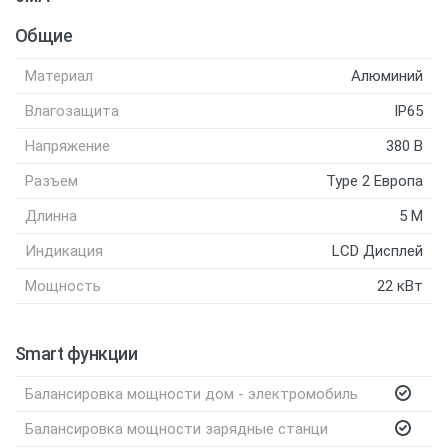
Общие
Материал
Алюминий
Влагозащита
IP65
Напряжение
380 В
Разъем
Type 2 Европа
Длинна
5 M
ДОДАТКОВІ ОПЦІЇ
Балансування по
Индикация
LCD Дисплей
Мощность
22 кВт
К
Smart функции
Балансировка мощности дом - электромобиль
Балансировка мощности зарядные станци