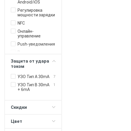
Android/iOS
Регулировка
мощности зарядки
NFC
Онлайн-
управление
Push-уведомления
Регулировка
лимита зарядки
Защита от удара
Таймер (для DC
током
протокола)
УЗО Тип А 30mA
7
V2H - повербанк с
электромобиля
УЗО Тип B 30mA
1
+ 6mA
WiFi
Скидки
Цвет