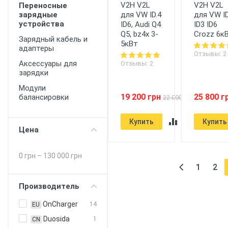
V2H V2L
V2H V2L
Переносные
зарядные
для VW ID.4
для VW ID
устройства
ID6, Audi Q4
ID3 ID6
Q5, bz4x 3-
Crozz 6к
Зарядный кабель и
5кВт
адаптеры
Отзывы: 2
Аксессуары для
Отзывы: 2
зарядки
Модули
19 200 грн
25 800 г
балансировки
22 000 грн
Купить
Купить
Цена
0 грн
–
130 000 грн
1
2
Производитель
OnCharger
14
EU
Duosida
1
CN