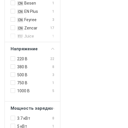
Besen
1
CN
EN Plus
1
CN
Feyree
3
CN
Zencar
17
CN
Juice
1
EU
Technology
Напряжение
NRGkick
1
EU
220 В
22
380 В
8
500 В
3
750 В
1
1000 В
5
Мощность зарядки
3.7 кВт
8
5 кВт
1