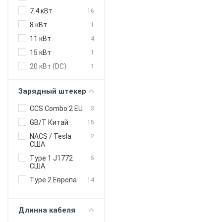
7.4 кВт
16
8 кВт
1
11 кВт
4
15 кВт
1
20 кВт (DC)
1
22 кВт
6
Зарядный штекер
40 кВт (DC)
1
CCS Combo 2 EU
3
GB/T Китай
15
NACS / Tesla
2
США
Type 1 J1772
5
США
Type 2 Европа
14
Длинна кабеля