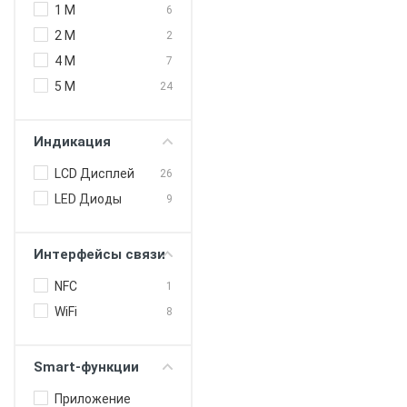
1 M
6
2 M
2
4 M
7
5 M
24
Индикация
LCD Дисплей
26
LED Диоды
9
Интерфейсы связи
NFC
1
WiFi
8
Smart-функции
Приложение