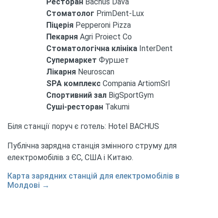
Ресторан
Bachus Dava
Стоматолог
PrimDent-Lux
Піцерія
Pepperoni Pizza
Пекарня
Agri Proiect Co
Стоматологічна клініка
InterDent
Супермаркет
Фуршет
Лікарня
Neuroscan
SPA комплекс
Compania ArtiomSrl
Спортивний зал
BigSportGym
Суші-ресторан
Takumi
Біля станції поруч є готель: Hotel BACHUS
Публічна зарядна станція змінного струму для
електромобілів з ЄС, США і Китаю.
Карта зарядних станцій для електромобілів в
Молдові →