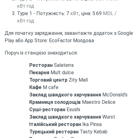
кВт·год
Type 1 - Потужність: 7
кВт
, ціна: 5.69
MDL /
кВт·год
Для початку заряджання, завантажте додаток з Google
Play або App Store: EcoFactor Молдова
Поруч із станцією знаходиться:
Ресторан
Salaterra
Пекарня
Mult dulce
Торговий центр
Zity Mall
Кафе
M cafe
Заклад швидкого харчування
McDonald's
Крамниця солодощів
Maestro Delice
Суші-ресторан
Esushi
Заклад швидкого харчування
Wurst
Італійський ресторан
Ika Pinsa
Турецький ресторан
Tasty Kebab