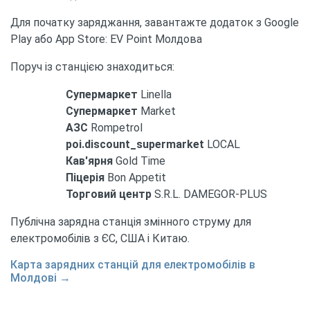
Для початку заряджання, завантажте додаток з Google
Play або App Store: EV Point Молдова
Поруч із станцією знаходиться:
Супермаркет
Linella
Супермаркет
Market
АЗС
Rompetrol
poi.discount_supermarket
LOCAL
Кав'ярня
Gold Time
Піцерія
Bon Appetit
Торговий центр
S.R.L. DAMEGOR-PLUS
Публічна зарядна станція змінного струму для
електромобілів з ЄС, США і Китаю.
Карта зарядних станцій для електромобілів в
Молдові →