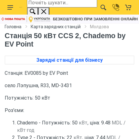
Головна
Карта зарядних станцій
Молдова
Станція 50 кВт CCS 2, Chademo by
EV Point
Зарядні станції для бізнесу
Станція: EV0085 by EV Point
село Лэпушна, R33, MD-3431
Потужність: 50 кВт
Роз'єми:
Chademo - Потужність: 50
кВт
, ціна: 9.48
MDL /
кВт·год
Type 2 - Потужність: 22
кВт
, ціна: 7.44
MDL /