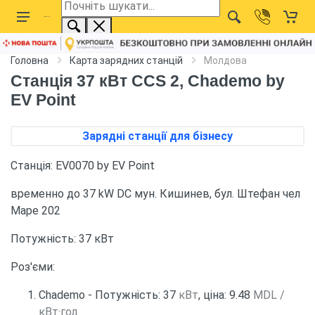
Головна
Карта зарядних станцій
Молдова
Станція 37 кВт CCS 2, Chademo by
EV Point
Зарядні станції для бізнесу
Станція: EV0070 by EV Point
временно до 37 kW DC мун. Кишинев, бул. Штефан чел
Маре 202
Потужність: 37 кВт
Роз'єми:
Chademo - Потужність: 37
кВт
, ціна: 9.48
MDL /
кВт·год