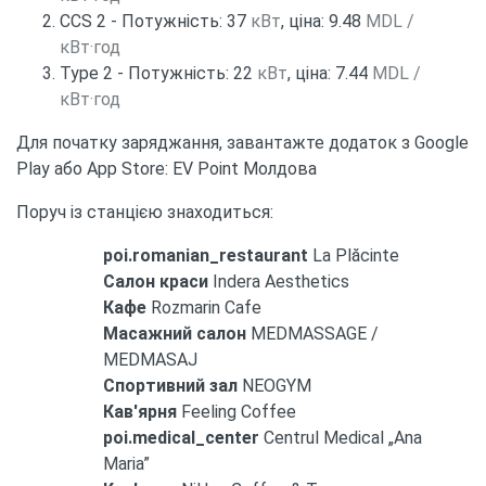
CCS 2 - Потужність: 37
кВт
, ціна: 9.48
MDL /
кВт·год
Type 2 - Потужність: 22
кВт
, ціна: 7.44
MDL /
кВт·год
Для початку заряджання, завантажте додаток з Google
Play або App Store: EV Point Молдова
Поруч із станцією знаходиться:
poi.romanian_restaurant
La Plăcinte
Салон краси
Indera Aesthetics
Кафе
Rozmarin Cafe
Масажний салон
MEDMASSAGE /
MEDMASAJ
Спортивний зал
NEOGYM
Кав'ярня
Feeling Coffee
poi.medical_center
Centrul Medical „Ana
Maria”