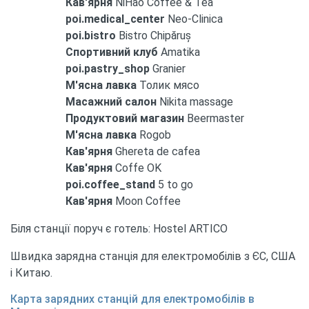
Кав'ярня
NiHao Coffee & Tea
poi.medical_center
Neo-Clinica
poi.bistro
Bistro Chipăruș
Спортивний клуб
Amatika
poi.pastry_shop
Granier
М'ясна лавка
Толик мясо
Масажний салон
Nikita massage
Продуктовий магазин
Beermaster
М'ясна лавка
Rogob
Кав'ярня
Ghereta de cafea
Кав'ярня
Coffe OK
poi.coffee_stand
5 to go
Кав'ярня
Moon Coffee
Біля станції поруч є готель: Hostel ARTICO
Швидка зарядна станція для електромобілів з ЄС, США
і Китаю.
Карта зарядних станцій для електромобілів в