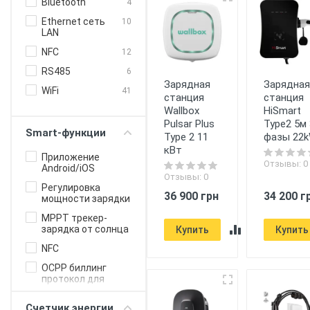
Bluetooth
4
Ethernet сеть
10
LAN
NFC
12
RS485
6
Зарядная
Зарядна
WiFi
41
станция
станция
Wallbox
HiSmart
Pulsar Plus
Type2 5м 
Smart-функции
Type 2 11
фазы 22
кВт
Приложение
Отзывы: 0
Android/iOS
Отзывы: 0
Регулировка
36 900 грн
34 200 г
мощности зарядки
MPPT трекер-
зарядка от солнца
Купить
Купить
NFC
OCPP биллинг
протокол для
бизнеса
Счетчик энергии
Онлайн-