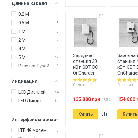
Длинна кабеля
240 кВт (DC)
3
Type 2 Европа
59
250 кВт (DC)
4
0.2 M
8
300 кВт
1
0.5 M
3
1 M
16
2 M
2
4 M
19
Зарядная
Зарядна
5 M
77
станция 30
станция 
Розетка Type2
19
кВт GBT DC
кВт GBT 
OnCharger
OnCharge
Индикация
Отзывы: 1
Отзывы: 1
LCD Дисплей
64
135 800 грн
154 800 
185 000 грн
LED Диоды
35
Купить
Купить
Интерфейсы связи
LTE 4G модем
5