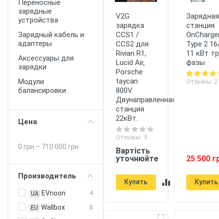
Переносные
зарядные
V2G
Зарядна
устройства
зарядка
станция
Зарядный кабель и
CCS1 /
OnCharge
адаптеры
CCS2 для
Type 2 16
Rivian R1,
11 кВт т
Аксессуары для
Lucid Air,
фазы
зарядки
Porsche
taycan
Модули
Отзывы: 2
балансировки
800V.
Двунаправленная
станция
22кВт.
Цена
Отзывы: 5
0 грн
–
710 000 грн
Вартість
уточнюйте
25 500 г
Производитель
Купить
Купить
EVnoon
4
UA
Wallbox
8
EU