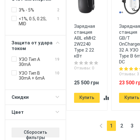
управление
3% - 5%
2
Балансировка
мощности дом -
<1%, 0.5, 0.2S,
1
электромобиль
MID
Зарядная
Зарядна
станция
станция
Балансировка
мощности
ABL eMH2
GB/T
зарядные станци
Защита от удара
2W2240
OnCharge
током
Type 2 22
32 A УЗО
Push-уведомления
кВт
Type B 6
УЗО Тип А
Регулировка
19
DC
30mA
лимита зарядки
Отзывы: 0
УЗО Тип B
Таймер (для DC
10
Отзывы: 3
30mA + 6mA
протокола)
25 500 грн
23 500 г
V2G - питание
дома/офиса 380В
Скидки
Купить
Купить
V2H - повербанк с
электромобиля
Цвет
Прием оплаты
WiFi
1
2
3
(current)
Сборосить
фильтры