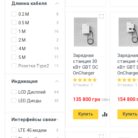
Длинна кабеля
240 кВт (DC)
3
Type 2 Европа
59
250 кВт (DC)
4
0.2 M
8
300 кВт
1
0.5 M
3
1 M
16
2 M
2
4 M
19
Зарядная
Зарядна
5 M
77
станция 30
станция 
Розетка Type2
19
кВт GBT DC
кВт GBT 
OnCharger
OnCharge
Индикация
Отзывы: 1
Отзывы: 1
LCD Дисплей
64
135 800 грн
154 800 
185 000 грн
LED Диоды
35
Купить
Купить
Интерфейсы связи
LTE 4G модем
5