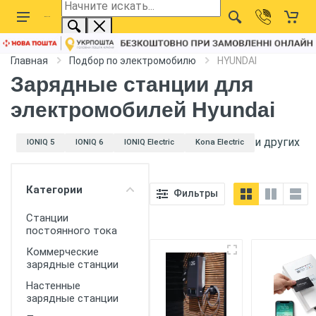
Главная
Подбор по электромобилю
HYUNDAI
Зарядные станции для
электромобилей Hyundai
и других
Категории
Фильтры
IONIQ 5
IONIQ 6
IONIQ Electric
Kona E
Станции
постоянного тока
Коммерческие
зарядные станции
Настенные
зарядные станции