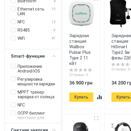
Bluetooth
4
Ethernet сеть
10
LAN
NFC
12
RS485
6
Зарядная
Зарядна
WiFi
41
станция
станция
Wallbox
HiSmart
Pulsar Plus
Type2 5м 
Smart-функции
Type 2 11
фазы 22
кВт
Приложение
Отзывы: 0
Android/iOS
Отзывы: 0
Регулировка
36 900 грн
34 200 г
мощности зарядки
MPPT трекер-
зарядка от солнца
Купить
Купить
NFC
OCPP биллинг
протокол для
бизнеса
Счетчик энергии
Онлайн-