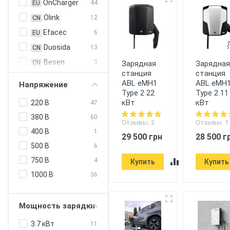
OnCharger
44
EU
Olink
12
CN
Efacec
6
EU
Duosida
13
CN
Besen
3
CN
Зарядная
Зарядна
станция
станция
EN Plus
3
CN
ABL eMH1
ABL eMH
Напряжение
Feyree
5
Type 2 22
Type 2 11
CN
кВт
кВт
220 В
47
HiSmart
2
CN
380 В
60
Zencar
24
CN
Отзывы: 2
Отзывы: 1
400 В
1
29 500 грн
28 500 г
ABB
4
EU
500 В
6
ABL
3
EU
750 В
4
Купить
Купить
Alfen
1
EU
1000 В
36
Circontrol
5
EU
Enelion
2
EU
Мощность зарядки
Etrel
4
EU
3.7 кВт
11
Hager
1
EU