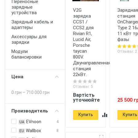
Переносные
зарядные
V2G
Зарядна
устройства
зарядка
станция
Зарядный кабель и
CCS1 /
OnCharge
адаптеры
CCS2 для
Type 2 16
Rivian R1,
11 кВт т
Аксессуары для
Lucid Air,
фазы
зарядки
Porsche
taycan
Модули
Отзывы: 2
балансировки
800V.
Двунаправленная
станция
22кВт.
Цена
Отзывы: 5
0 грн
–
710 000 грн
Вартість
уточнюйте
25 500 г
Производитель
Купить
Купить
EVnoon
4
UA
Wallbox
8
EU