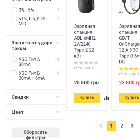
управление
3% - 5%
2
Балансировка
мощности дом -
<1%, 0.5, 0.2S,
1
электромобиль
MID
Зарядная
Зарядна
станция
станция
Балансировка
мощности
ABL eMH2
GB/T
зарядные станци
Защита от удара
2W2240
OnCharge
током
Type 2 22
32 A УЗО
Push-уведомления
кВт
Type B 6
УЗО Тип А
Регулировка
19
DC
30mA
лимита зарядки
Отзывы: 0
УЗО Тип B
Таймер (для DC
10
Отзывы: 3
30mA + 6mA
протокола)
25 500 грн
23 500 г
V2G - питание
дома/офиса 380В
Скидки
Купить
Купить
V2H - повербанк с
электромобиля
Цвет
Прием оплаты
WiFi
1
2
3
(current)
Сборосить
фильтры