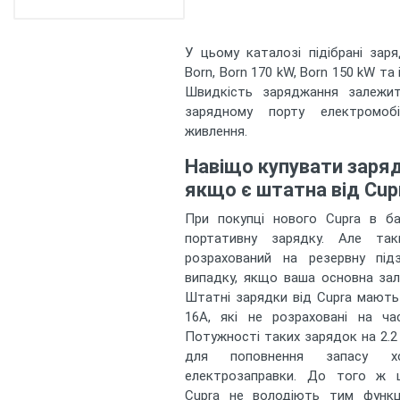
WiFi
У цьому каталозі підібрані зар
Born, Born 170 kW, Born 150 kW та
Швидкість заряджання залежит
зарядному порту електромоб
живлення.
Навіщо купувати заряд
якщо є штатна від Cup
При покупці нового Cupra в б
портативну зарядку. Але так
розрахований на резервну під
випадку, якщо ваша основна зал
Штатні зарядки від Cupra мають
16А, які не розраховані на ча
Потужності таких зарядок на 2.2
для поповнення запасу х
електрозаправки. До того ж ш
Cupra не володіють тим функц