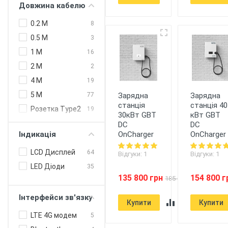
Довжина кабелю
240 кВт (DC)
3
Type 2 Європа
59
250 кВт (DC)
4
0.2 M
8
300 кВт
1
0.5 M
3
1 M
16
2 M
2
4 M
19
5 M
77
Зарядна
Зарядна
станція
станція 40
Розетка Type2
19
30кВт GBT
кВт GBT
DC
DC
Індикація
OnCharger
OnCharger
LCD Дисплей
64
Відгуки: 1
Відгуки: 1
LED Діоди
35
135 800 грн
154 800 г
185 000 грн
Інтерфейси зв'язку
Купити
Купити
LTE 4G модем
5