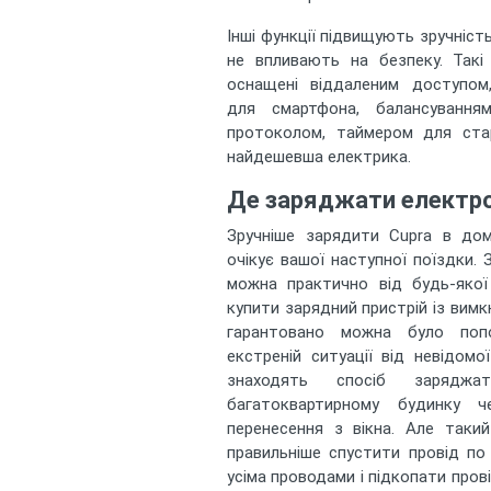
Інші функції підвищують зручніст
не впливають на безпеку. Такі
оснащені віддаленим доступом
для смартфона, балансування
протоколом, таймером для стар
найдешевша електрика.
Де заряджати електро
Зручніше зарядити Cupra в дом
очікує вашої наступної поїздки.
можна практично від будь-якої
купити зарядний пристрій із вим
гарантовано можна було поп
екстреній ситуації від невідомої
знаходять спосіб заряджа
багатоквартирному будинку 
перенесення з вікна. Але такий
правильніше спустити провід по
усіма проводами і підкопати пров