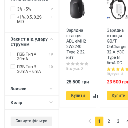
бізнесу
Онлайн-
3% - 5%
2
управління
<1%, 0.5, 0.2S,
1
Балансування
MID
потужності
Зарядна
Зарядна
будинок -
електромобіль
станція
станція
Захист від удару
ABL eMH2
GB/T
Балансування
струмом
2W2240
OnCharger
потужності
Type 2 22
32 A УЗО
зарядні станції
ПЗВ Тип А
19
кВт
Type B
30mA
Push-сповіщення
6mA DC
ПЗВ Тип B
10
Регулювання
Відгуки: 0
30mA + 6mA
ліміту "зарядка
Відгуки: 3
80%"
25 500 грн
23 500 гр
Таймер (для DC
Знижки
протоколу)
Купити
Купити
V2G - живлення
Колір
будинку/офісу
380В
V2H - повербанк з
електромобіля
1
2
3
Скинути фільтри
(current)
Прийом оплати