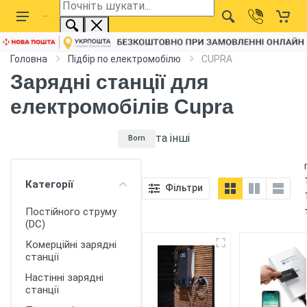
Головна
Підбір по електромобілю
CUPRA
Зарядні станції для
електромобілів Cupra
та інші
Категорії
Фільтри
Born
Постійного струму
(DC)
Комерційні зарядні
станції
Настінні зарядні
станції