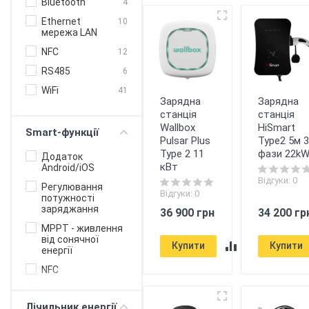
Bluetooth
4
Ethernet
10
мережа LAN
NFC
12
RS485
6
WiFi
41
Зарядна
Зарядна
станція
станція
Wallbox
HiSmart
Smart-функції
Pulsar Plus
Type2 5м 3
Type 2 11
фази 22k
Додаток
кВт
Android/iOS
Відгуки: 0
Регулювання
Відгуки: 0
потужності
заряджання
36 900 грн
34 200 гр
MPPT - живлення
від сонячної
Купити
Купити
енергії
NFC
OCPP білінг
протокол для
Лічильник енергії