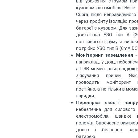
від ураження струмом при
кузовом автомобіля. Витік
Cupra після неправильного
через пробиту ізоляцію про
батареї з кузовом. Для зах
достатньо УЗО тип А (30
постійного струму з висок
потрібно УЗО тип B (6mA DC)
Моніторинг заземлення
- 
наприклад, у дощ, небезпеч
а ПЗВ моментально відклю
з'ясування причин. Які
проводить моніторинг н
постійно, а не тільки в мо
зарядки.
Перевірка якості напру
небезпечна для силового 
електромобіля, швидке в
поломці. Своєчасне вимірю
довго і безпечно заря
батарею.