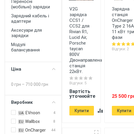
Переносні
(мобільні) зарядки
V2G
Зарядна
зарядка
станція
Зарядний кабель і
CCS1 /
OnCharger
адаптери
CCS2 для
Type 2 16A
Аксесуари для
Rivian R1,
11 кВт тр
зарядки
Lucid Air,
фази
Porsche
Модулі
taycan
Відгуки: 2
балансування
800V.
Двонаправлена
станція
Ціна
22кВт.
Відгуки: 5
0 грн
–
710 000 грн
Вартість
уточнюйте
25 500 гр
Виробник
Купити
Купити
EVnoon
4
UA
Wallbox
8
EU
OnCharger
44
EU