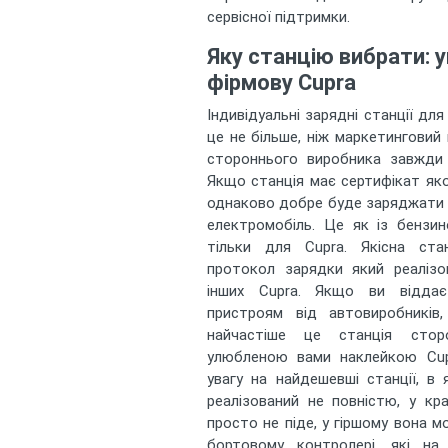
сервісної підтримки.
Яку станцію вибрати: 
фірмову Cupra
Індивідуальні зарядні станції дл
це не більше, ніж маркетинговий 
стороннього виробника завжди 
Якщо станція має сертифікат яко
однаково добре буде заряджати я
електромобіль. Це як із бензин
тільки для Cupra. Якісна ста
протокол зарядки який реалізо
інших Cupra. Якщо ви віддає
пристроям від автовиробників
найчастіше це станція стор
улюбленою вами наклейкою Cup
увагу на найдешевші станції, в
реалізований не повністю, у к
просто не піде, у гіршому вона 
бортовому контролері, які на 