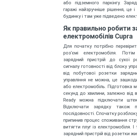
або підземного паркінгу. Заря
гаражі найзручніше рішення, це 
будинку і там уже підведено елек
Як правильно робити 
електромобілів Cupra
Для початку потрібно перевіри
роз'ємі електромобіля. Потім
зарядний пристрій до сухої р
сигналу готовності від блоку упр
від побутової розетки зарядн
управління не можна, це зашкод
або електромобіль. Підготовка м
секунд до хвилини, залежно від в
Ready можна підключати штек
Відключати зарядку також п
послідовності. Спочатку розблоку
припинив процес споживання стру
витягти плуг із електромобіля. І
зарядний пристрій від розетки жи